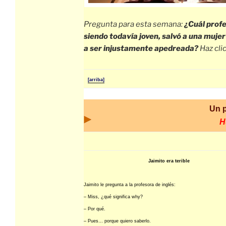
Pregunta para esta semana:
¿Cuál profe
siendo todavía joven, salvó a una mujer
a ser injustamente apedreada?
Haz cli
[arriba]
Un 
H
Jaimito era terible
Jaimito le pregunta a la profesora de inglés:
– Miss, ¿qué significa why?
– Por qué.
– Pues… porque quiero saberlo.