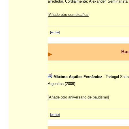
alrededor. Cordialmente: Alexander, Seminarista
[
Añade otro cumpleaños
]
[arriba]
Ba
Máximo Aquiles Fernández
.- Tartagal-Salta
Argentina (2009)
[
Añade otro aniversario de bautismo
]
[arriba]