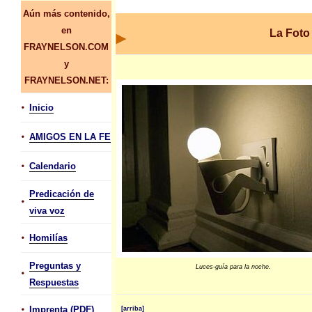
Aún más contenido,
en
La Foto
FRAYNELSON.COM
y
FRAYNELSON.NET:
•
Inicio
•
AMIGOS EN LA FE
•
Calendario
Predicación de
•
viva voz
•
Homilías
Preguntas y
Luces-guía para la noche.
•
Respuestas
•
Imprenta (PDF)
[arriba]