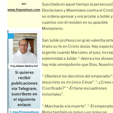
en:
Suscitada en aquel tiempo la persecuci
www.fraynelson.com
Diocleciano y Maximiano contra el Crist
se ordena apresar y encarcelar a Julián y
cuantos con él residen en su apacible
Monasterio.
San Julián profesa con gran valentía ante
tirano su fe en Cristo Jesús. Hay expect
la gente cuando Marciano, el juez, incre
solemnidad a Julián: “-Adora a los dioses
hay más omnipotente que Dios, Nuestro
“-Obedece los decretos del emperador”.
Jesucristo es mi único César”. “-¿Crees
Crucificado?” “-Él tiene escuadrones
inmortales”.
“-Marcharás a la muerte”. “-El emperado
Roma también es polvo y en polvo se