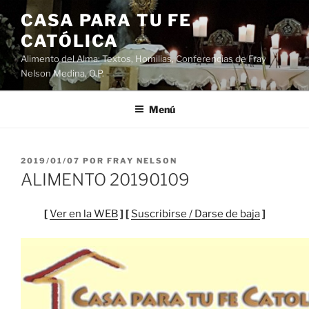
Saltar
CASA PARA TU FE
al
CATÓLICA
contenido
Alimento del Alma: Textos, Homilias, Conferencias de Fray
Nelson Medina, O.P.
Menú
PUBLICADO
2019/01/07
POR
FRAY NELSON
EL
ALIMENTO 20190109
[
Ver en la WEB
] [
Suscribirse / Darse de baja
]