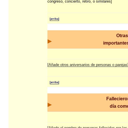
congreso, concierto, retiro, o similares]
[arriba]
Otras
importantes
[
Añade otros aniversarios de personas o parejas
[arriba]
Fallecier
día co
[
Añade el nombre de personas fallecidas por las