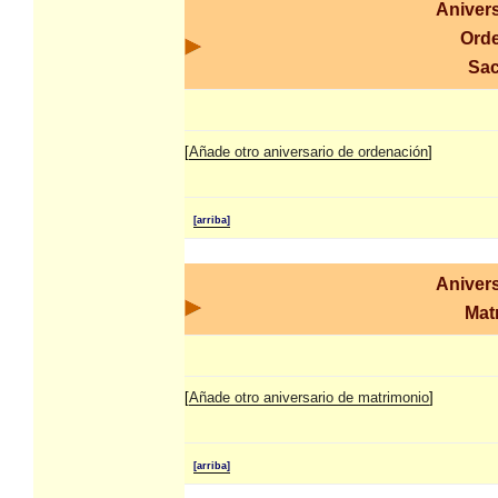
Anivers
Ord
Sac
[
Añade otro aniversario de ordenación
]
[arriba]
Anivers
Mat
[
Añade otro aniversario de matrimonio
]
[arriba]