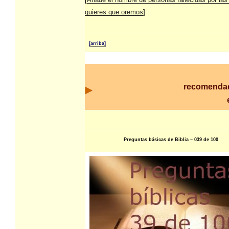
quieres que oremos
]
[arriba]
recomenda
Preguntas básicas de Biblia – 039 de 100