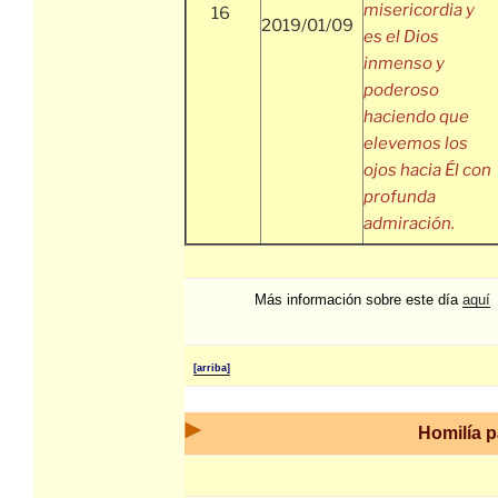
misericordia y
16
2019/01/09
es el Dios
inmenso y
poderoso
haciendo que
elevemos los
ojos hacia Él con
profunda
admiración.
Más información sobre este día
aquí
[arriba]
Homilía p