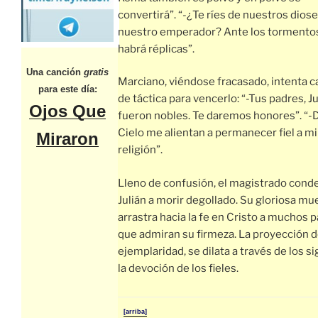
convertirá”. “-¿Te ríes de nuestros diose
nuestro emperador? Ante los tormento
habrá réplicas”.
Una canción
gratis
Marciano, viéndose fracasado, intenta 
para este día:
de táctica para vencerlo: “-Tus padres, Ju
Ojos Que
fueron nobles. Te daremos honores”. “-
Cielo me alientan a permanecer fiel a mi
Miraron
religión”.
Lleno de confusión, el magistrado cond
Julián a morir degollado. Su gloriosa mu
arrastra hacia la fe en Cristo a muchos 
que admiran su firmeza. La proyección d
ejemplaridad, se dilata a través de los si
la devoción de los fieles.
[arriba]