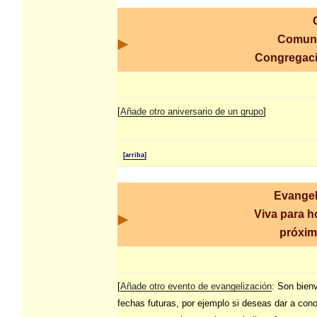
Comuni
Congregac
[
Añade otro aniversario de un grupo
]
[arriba]
Evangel
Viva para h
próxim
[
Añade otro evento de evangelización
: Son bien
fechas futuras, por ejemplo si deseas dar a con