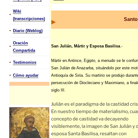
Wiki
•
(transcripciones)
Santo
•
Diario (Weblog)
Oración
•
San Julián, Mártir y Esposa Basilisa
.-
Compartida
Mártir en Antince, Egipto, a menudo se le confu
•
Testimonios
San Julián de Anazarba, situándolo por este mot
•
Cómo ayudar
Antioquía de Siria. Su martirio se produjo durant
persecución de Diocleciano y Maximiano, a final
siglo III.
Julián es el paradigma de la castidad cris
En nuestro tiempo de materialismo, cua
concepto de castidad va decayendo
visiblemente, la imagen de San Julián y 
esposa Santa Basilisa, resaltan con