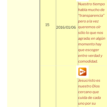
Nuestro tiempo
habla mucho de
“transparencia”
pero a la vez
15
queremos oír
2016/01/06
sólo lo que nos
agrada; en algún
momento hay
que escoger
entre verdad y
comodidad.
Jesucristo es
nuestro Dios
cercano que
cuida de cada
uno por su