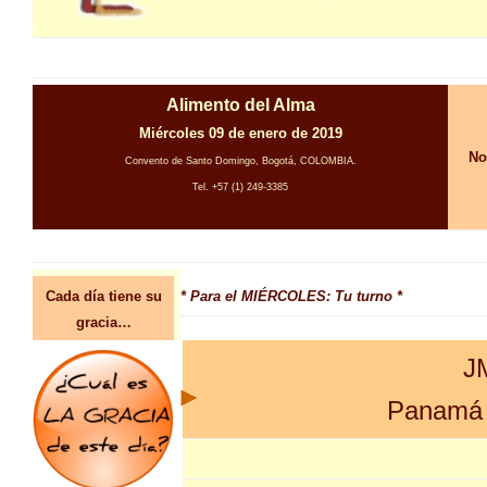
Alimento del Alma
Miércoles 09 de enero de 2019
No
Convento de Santo Domingo, Bogotá, COLOMBIA.
Tel. +57 (1) 249-3385
Cada día tiene su
* Para el MIÉRCOLES: Tu turno *
gracia…
J
Panamá