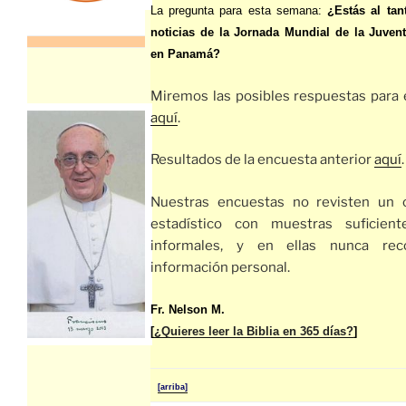
La pregunta para esta semana:
¿Estás al tan
noticias de la Jornada Mundial de la Juven
en Panamá?
Miremos las posibles respuestas para
aquí
.
Resultados de la encuesta anterior
aquí
.
Nuestras encuestas no revisten un c
estadístico con muestras suficient
informales, y en ellas nunca re
información personal.
Fr. Nelson M.
[
¿Quieres leer la Biblia en 365 días?
]
[arriba]