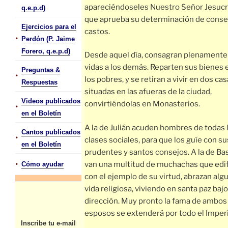
apareciéndoseles Nuestro Señor Jesucr
q.e.p.d)
que aprueba su determinación de conse
Ejercicios para el
castos.
•
Perdón (P. Jaime
Forero, q.e.p.d)
Desde aquel día, consagran plenamente
vidas a los demás. Reparten sus bienes 
Preguntas &
•
los pobres, y se retiran a vivir en dos ca
Respuestas
situadas en las afueras de la ciudad,
Videos publicados
convirtiéndolas en Monasterios.
•
en el Boletín
A la de Julián acuden hombres de todas 
Cantos publicados
•
clases sociales, para que los guíe con su
en el Boletín
prudentes y santos consejos. A la de Basi
•
van una multitud de muchachas que edi
Cómo ayudar
con el ejemplo de su virtud, abrazan algu
vida religiosa, viviendo en santa paz bajo
dirección. Muy pronto la fama de ambos
esposos se extenderá por todo el Imperi
Inscribe tu e-mail