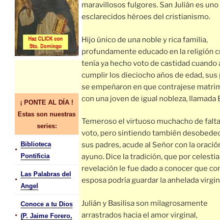
maravillosos fulgores. San Julián es uno
esclarecidos héroes del cristianismo.
Hijo único de una noble y rica familia,
profundamente educado en la religión cr
tenía ya hecho voto de castidad cuando 
cumplir los dieciocho años de edad, sus
se empeñaron en que contrajese matri
con una joven de igual nobleza, llamada B
¡ PONTE AL DÍA !
Estas son nuestras
Temeroso el virtuoso muchacho de falta
series:
voto, pero sintiendo también desobedec
Biblioteca
sus padres, acude al Señor con la oración
•
Pontificia
ayuno. Dice la tradición, que por celestia
revelación le fue dado a conocer que co
Las Palabras del
•
esposa podría guardar la anhelada virgin
Angel
Julián y Basilisa son milagrosamente
Conoce a tu Dios
•
arrastrados hacia el amor virginal,
(P. Jaime Forero,