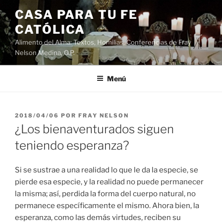
Saltar
CASA PARA TU FE
al
CATÓLICA
contenido
Alimento del Alma: Textos, Homilias, Conferencias de Fray
Nelson Medina, O.P.
Menú
PUBLICADO
2018/04/06
POR
FRAY NELSON
EL
¿Los bienaventurados siguen
teniendo esperanza?
Si se sustrae a una realidad lo que le da la especie, se
pierde esa especie, y la realidad no puede permanecer
la misma; así, perdida la forma del cuerpo natural, no
permanece específicamente el mismo. Ahora bien, la
esperanza, como las demás virtudes, reciben su