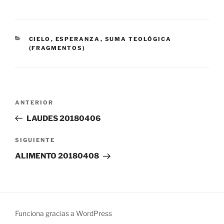
CATEGORÍAS
CIELO
,
ESPERANZA
,
SUMA TEOLÓGICA
(FRAGMENTOS)
Navegación
Entrada
ANTERIOR
de
anterior:
LAUDES 20180406
entradas
Siguiente
SIGUIENTE
entrada
ALIMENTO 20180408
Funciona gracias a WordPress