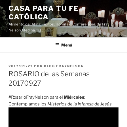
Saltar
CASA PARA TU FE
al
CATÓLICA
contenido
Alimento del Alma: Textos, Homilias, Conferencias de Fray
Nelson Medina, O.P.
Menú
PUBLICADO
2017/09/27
POR
BLOG FRAYNELSON
EL
ROSARIO de las Semanas
20170927
#RosarioFrayNelson para el
Miércoles
:
Contemplamos los
Misterios de la Infancia de Jesús