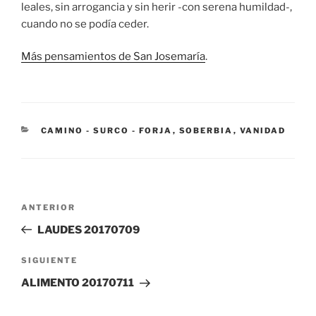
leales, sin arrogancia y sin herir -con serena humildad-,
cuando no se podía ceder.
Más pensamientos de San Josemaría
.
CATEGORÍAS
CAMINO - SURCO - FORJA
,
SOBERBIA
,
VANIDAD
Navegación
Entrada
ANTERIOR
de
anterior:
LAUDES 20170709
entradas
Siguiente
SIGUIENTE
entrada
ALIMENTO 20170711