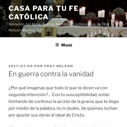
Saltar
CASA PARA TU FE
al
CATÓLICA
contenido
Alimento del Alma: Textos, Homilias, Conferencias de Fray
Nelson Medina, O.P.
Menú
PUBLICADO
2017/07/09
POR
FRAY NELSON
EL
En guerra contra la vanidad
¿Por qué imaginas que todo lo que te dicen va con
segunda intención?… Con tu susceptibilidad, estás
limitando de continuo la acción de la gracia, que te llega
por medio de la palabra, no lo dudes, de quienes luchan
por ajustar sus obras al ideal de Cristo.