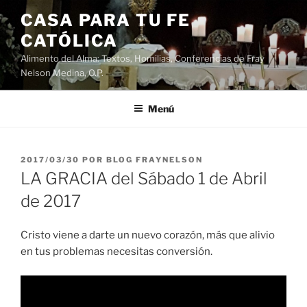
Saltar
CASA PARA TU FE
al
CATÓLICA
contenido
Alimento del Alma: Textos, Homilias, Conferencias de Fray
Nelson Medina, O.P.
Menú
PUBLICADO
2017/03/30
POR
BLOG FRAYNELSON
EL
LA GRACIA del Sábado 1 de Abril
de 2017
Cristo viene a darte un nuevo corazón, más que alivio
en tus problemas necesitas conversión.