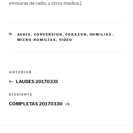
emisoras de radio, y otros medios.]
CATEGORÍAS
AUDIO
,
CONVERSION
,
CORAZON
,
HOMILIAS
,
MICRO-HOMILÍAS
,
VIDEO
Navegación
Entrada
ANTERIOR
de
anterior:
LAUDES 20170331
entradas
Siguiente
SIGUIENTE
entrada
COMPLETAS 20170330