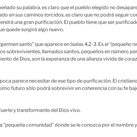
ñado su palabra, es claro que el pueblo elegido no desapar
ado en sus caminos torcidos, es claro que no podrá seguir com
ndrá una gran purificación. El pueblo tiene que ser purificad
ue quede surgirá algo nuevo.
l “germen santo” que aparece en Isaías 4,2-3. Es el “pequeño r
Esos sobrevivientes, llamados santos, pequeños en número pe
nto de Dios, son la esperanza de una alianza vivida de corazó
oca parece necesitar de ese tipo de purificación. El cristiano
ximo futuro sólo podrá sobrevivir en coherencia con su fe baj
fuerte y transformante del Dios vivo.
una “pequeña comunidad” donde se le conozca por el nombre 