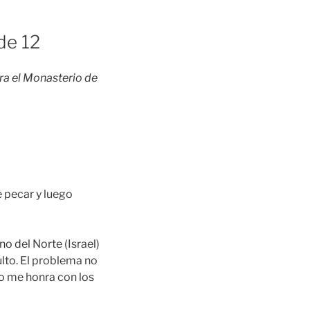
de 12
ara el Monasterio de
e pecar y luego
no del Norte (Israel)
lto. El problema no
lo me honra con los