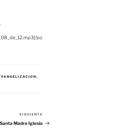
.
co_08_de_12.mp3[/po
EVANGELIZACION
,
SIGUIENTE
Siguiente
entrada
 Santa Madre Iglesia