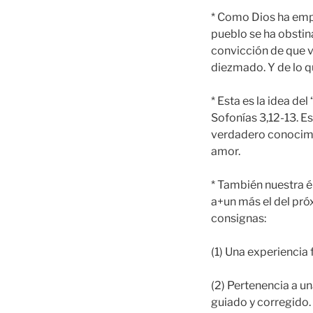
* Como Dios ha empe
pueblo se ha obstin
convicción de que ve
diezmado. Y de lo q
* Esta es la idea de
Sofonías 3,12-13. 
verdadero conocimie
amor.
* También nuestra ép
a+un más el del pró
consignas:
(1) Una experiencia 
(2) Pertenencia a 
guiado y corregido.