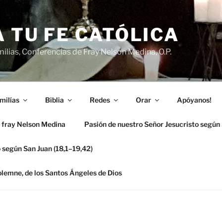
 TU FE CATÓLICA
ilias, Conferencias de Fray Nelson Medina, O.P.
milías
Biblia
Redes
Orar
Apóyanos!
 fray Nelson Medina
Pasión de nuestro Señor Jesucristo según
 según San Juan (18,1–19,42)
solemne, de los Santos Ángeles de Dios