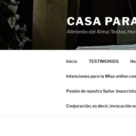
Saltar
al
CASA PARA
contenido
Alimento del Alma: Textos, Hom
Inicio
TESTIMONIOS
Ho
Intenciones para la Misa
online
con
Pasión de nuestro Señor Jesucristo
Conjuración, es decir, invocación 