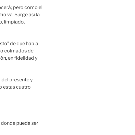
ecerá; pero como el
o va. Surge así la
o, limpiado,
esto” de que habla
ro colmados del
n, en fidelidad y
 del presente y
o estas cuatro
y donde pueda ser