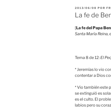
PUBLICADO
2013/06/08
POR
FR
EL
La fe de Ben
[
La fe del Papa Ben
Santa María Reina, 
Tema 8 de 12:
El Pe
* Jeremías lo vio co
contentar a Dios co
* Vio también este p
se extinguió es sol
es el culto. El pro
labios pero su coraz