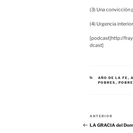
(3) Una convicción p
(4) Urgencia interior
[podcast]http://fr
dcast]
CATEGORÍAS
AÑO DE LA FE
,
POBRES
,
POBR
Navegación
Entrada
ANTERIOR
de
anterior:
LA GRACIA del Domi