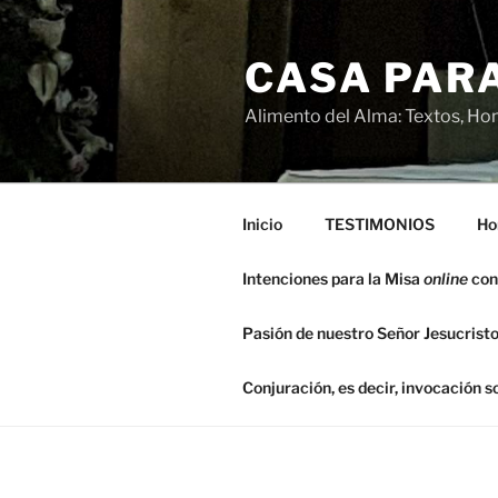
Saltar
al
CASA PARA
contenido
Alimento del Alma: Textos, Hom
Inicio
TESTIMONIOS
Ho
Intenciones para la Misa
online
con
Pasión de nuestro Señor Jesucristo
Conjuración, es decir, invocación 