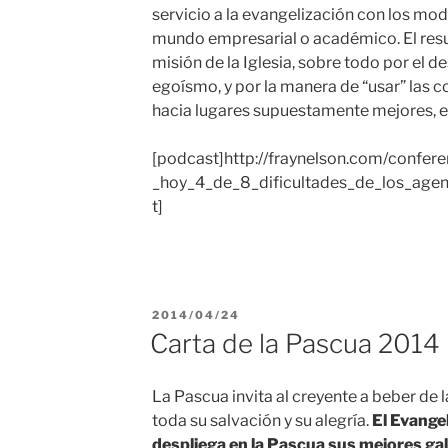
servicio a la evangelización con los mod
mundo empresarial o académico. El resu
misión de la Iglesia, sobre todo por el 
egoísmo, y por la manera de “usar” la
hacia lugares supuestamente mejores, 
[podcast]http://fraynelson.com/confere
_hoy_4_de_8_dificultades_de_los_age
t]
PUBLICADO
2014/04/24
EL
Carta de la Pascua 2014
La Pascua invita al creyente a beber de
toda su salvación y su alegría.
El Evange
despliega en la Pascua sus mejores ga