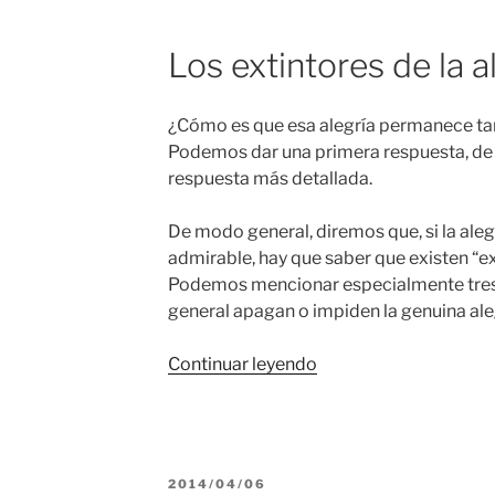
Los extintores de la a
¿Cómo es que esa alegría permanece tan
Podemos dar una primera respuesta, de t
respuesta más detallada.
De modo general, diremos que, si la aleg
admirable, hay que saber que existen “ex
Podemos mencionar especialmente tres
general apagan o impiden la genuina ale
“Carta
Continuar leyendo
de
la
Pascua
2014”
PUBLICADO
2014/04/06