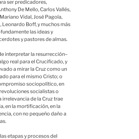
ra ser predicadores,
thony De Mello, Carlos Vallés,
Mariano Vidal, José Pagola,
o, Leonardo Boff, y muchos más
fundamente las ideas y
erdotes y pastores de almas.
de interpretar la resurrección–
go real para el Crucificado, y
levado a mirar la Cruz como un
ado para el mismo Cristo; o
ompromiso sociopolítico, en
revoluciones socialistas o
 irrelevancia de la Cruz trae
, en la mortificación, en la
iencia, con no pequeño daño a
as.
 las etapas y procesos del