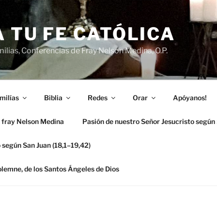
 TU FE CATÓLICA
ilias, Conferencias de Fray Nelson Medina, O.P.
milías
Biblia
Redes
Orar
Apóyanos!
 fray Nelson Medina
Pasión de nuestro Señor Jesucristo según
 según San Juan (18,1–19,42)
solemne, de los Santos Ángeles de Dios