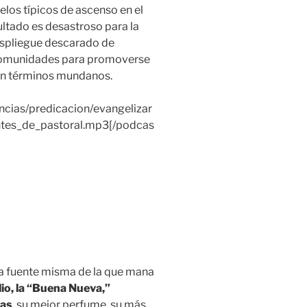
elos típicos de ascenso en el
ltado es desastroso para la
despliegue descarado de
s comunidades para promoverse
en términos mundanos.
ncias/predicacion/evangelizar
ntes_de_pastoral.mp3[/podcas
 la fuente misma de la que mana
lio, la “Buena Nueva,”
las
, su mejor perfume, su más