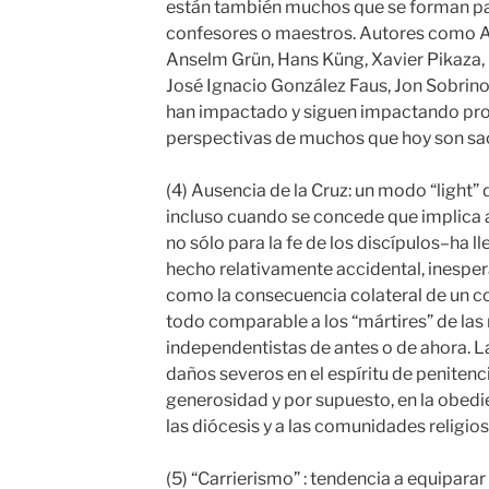
están también muchos que se forman pa
confesores o maestros. Autores como An
Anselm Grün, Hans Küng, Xavier Pikaza, 
José Ignacio González Faus, Jon Sobrin
han impactado y siguen impactando pro
perspectivas de muchos que hoy son sac
(4) Ausencia de la Cruz: un modo “light” 
incluso cuando se concede que implica al
no sólo para la fe de los discípulos–ha l
hecho relativamente accidental, inesper
como la consecuencia colateral de un c
todo comparable a los “mártires” de las 
independentistas de antes o de ahora. La
daños severos en el espíritu de penitencia
generosidad y por supuesto, en la obed
las diócesis y a las comunidades religios
(5) “Carrierismo” : tendencia a equiparar