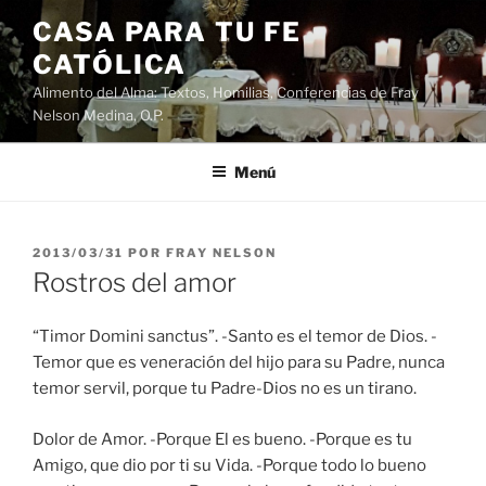
Saltar
CASA PARA TU FE
al
CATÓLICA
contenido
Alimento del Alma: Textos, Homilias, Conferencias de Fray
Nelson Medina, O.P.
Menú
PUBLICADO
2013/03/31
POR
FRAY NELSON
EL
Rostros del amor
“Timor Domini sanctus”. -Santo es el temor de Dios. -
Temor que es veneración del hijo para su Padre, nunca
temor servil, porque tu Padre-Dios no es un tirano.
Dolor de Amor. -Porque El es bueno. -Porque es tu
Amigo, que dio por ti su Vida. -Porque todo lo bueno