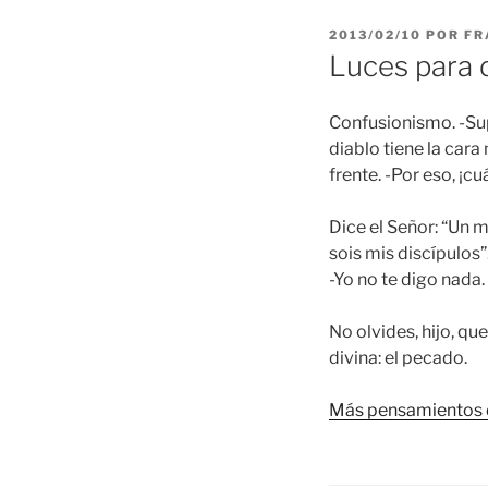
PUBLICADO
2013/02/10
POR
FR
EL
Luces para d
Confusionismo. -Supe
diablo tiene la car
frente. -Por eso, ¡c
Dice el Señor: “Un 
sois mis discípulos”.
-Yo no te digo nada.
No olvides, hijo, que
divina: el pecado.
Más pensamientos 