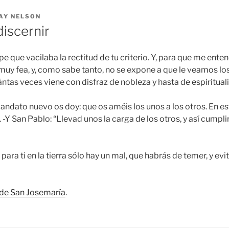
AY NELSON
iscernir
 que vacilaba la rectitud de tu criterio. Y, para que me entendi
a muy fea, y, como sabe tanto, no se expone a que le veamos lo
uántas veces viene con disfraz de nobleza y hasta de espiritual
mandato nuevo os doy: que os améis los unos a los otros. En 
 -Y San Pablo: “Llevad unos la carga de los otros, y así cumpliré
 para ti en la tierra sólo hay un mal, que habrás de temer, y evi
de San Josemaría
.