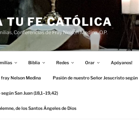
 TU FE CATÓLICA
ilias, Conferencias de Fray Nelson Medina, O.P.
milías
Biblia
Redes
Orar
Apóyanos!
 fray Nelson Medina
Pasión de nuestro Señor Jesucristo según
 según San Juan (18,1–19,42)
solemne, de los Santos Ángeles de Dios