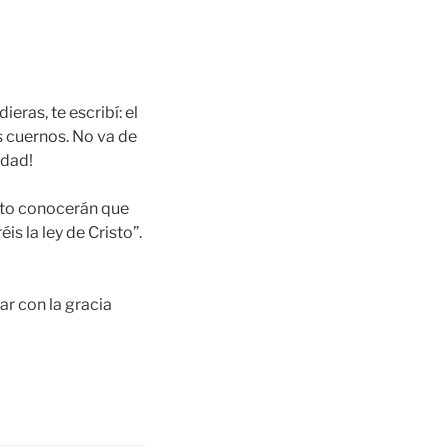
eras, te escribí: el
s cuernos. No va de
idad!
esto conocerán que
is la ley de Cristo”.
tar con la gracia