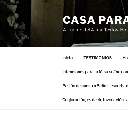
Saltar
al
CASA PARA
contenido
Alimento del Alma: Textos, Hom
Inicio
TESTIMONIOS
Ho
Intenciones para la Misa
online
con
Pasión de nuestro Señor Jesucristo
Conjuración, es decir, invocación 