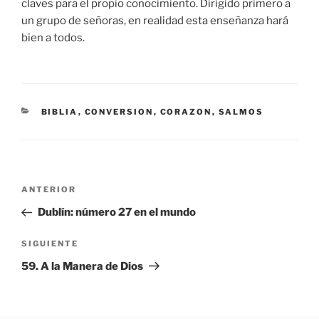
claves para el propio conocimiento. Dirigido primero a
un grupo de señoras, en realidad esta enseñanza hará
bien a todos.
CATEGORÍAS
BIBLIA
,
CONVERSION
,
CORAZON
,
SALMOS
Navegación
Entrada
ANTERIOR
de
anterior:
Dublín: número 27 en el mundo
entradas
Siguiente
SIGUIENTE
entrada
59. A la Manera de Dios