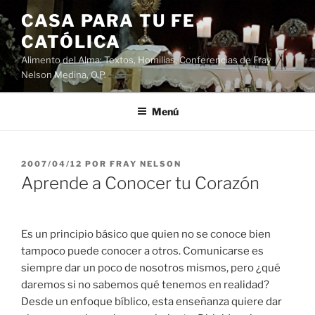
Saltar
CASA PARA TU FE
al
CATÓLICA
contenido
Alimento del Alma: Textos, Homilias, Conferencias de Fray
Nelson Medina, O.P.
Menú
PUBLICADO
2007/04/12
POR
FRAY NELSON
EL
Aprende a Conocer tu Corazón
Es un principio básico que quien no se conoce bien
tampoco puede conocer a otros. Comunicarse es
siempre dar un poco de nosotros mismos, pero ¿qué
daremos si no sabemos qué tenemos en realidad?
Desde un enfoque bíblico, esta enseñanza quiere dar