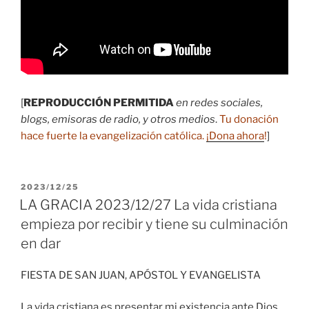
[
REPRODUCCIÓN PERMITIDA
en redes sociales,
blogs, emisoras de radio, y otros medios
.
Tu donación
hace fuerte la evangelización católica.
¡Dona ahora
!
]
PUBLICADO
2023/12/25
EL
LA GRACIA 2023/12/27 La vida cristiana
empieza por recibir y tiene su culminación
en dar
FIESTA DE SAN JUAN, APÓSTOL Y EVANGELISTA
La vida cristiana es presentar mi existencia ante Dios