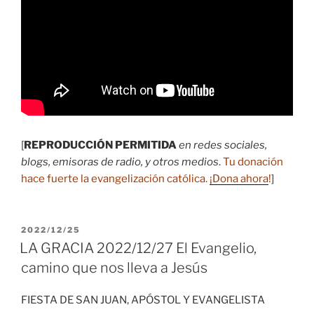
[
REPRODUCCIÓN PERMITIDA
en redes sociales,
blogs, emisoras de radio, y otros medios
.
Tu donación
hace fuerte la evangelización católica.
¡Dona ahora
!
]
PUBLICADO
2022/12/25
EL
LA GRACIA 2022/12/27 El Evangelio,
camino que nos lleva a Jesús
FIESTA DE SAN JUAN, APÓSTOL Y EVANGELISTA