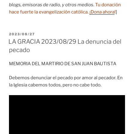
blogs, emisoras de radio, y otros medios
.
Tu donación
hace fuerte la evangelización católica.
¡Dona ahora
!
]
PUBLICADO
2023/08/27
EL
LA GRACIA 2023/08/29 La denuncia del
pecado
MEMORIA DEL MARTIRIO DE SAN JUAN BAUTISTA
Debemos denunciar el pecado por amor al pecador. En
la Iglesia cabemos todos, pero no cabe todo.