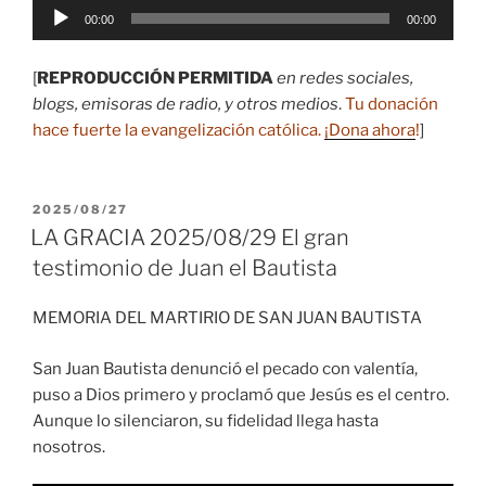
Reproductor
00:00
00:00
de
audio
[
REPRODUCCIÓN PERMITIDA
en redes sociales,
blogs, emisoras de radio, y otros medios
.
Tu donación
hace fuerte la evangelización católica.
¡Dona ahora
!
]
PUBLICADO
2025/08/27
EL
LA GRACIA 2025/08/29 El gran
testimonio de Juan el Bautista
MEMORIA DEL MARTIRIO DE SAN JUAN BAUTISTA
San Juan Bautista denunció el pecado con valentía,
puso a Dios primero y proclamó que Jesús es el centro.
Aunque lo silenciaron, su fidelidad llega hasta
nosotros.