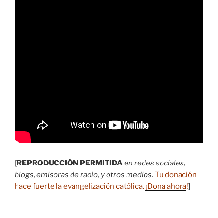
[
REPRODUCCIÓN PERMITIDA
en redes sociales,
blogs, emisoras de radio, y otros medios
.
Tu donación
hace fuerte la evangelización católica.
¡Dona ahora
!
]