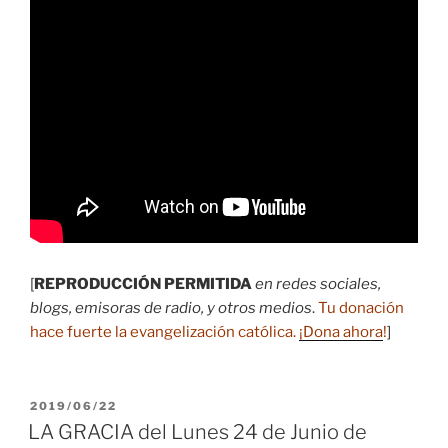
[
REPRODUCCIÓN PERMITIDA
en redes sociales,
blogs, emisoras de radio, y otros medios
.
Tu donación
hace fuerte la evangelización católica.
¡Dona ahora
!
]
PUBLICADO
2019/06/22
EL
LA GRACIA del Lunes 24 de Junio de