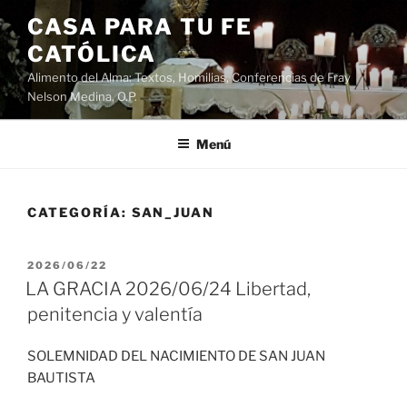
Saltar
CASA PARA TU FE
al
CATÓLICA
contenido
Alimento del Alma: Textos, Homilias, Conferencias de Fray
Nelson Medina, O.P.
Menú
CATEGORÍA:
SAN_JUAN
PUBLICADO
2026/06/22
EL
LA GRACIA 2026/06/24 Libertad,
penitencia y valentía
SOLEMNIDAD DEL NACIMIENTO DE SAN JUAN
BAUTISTA