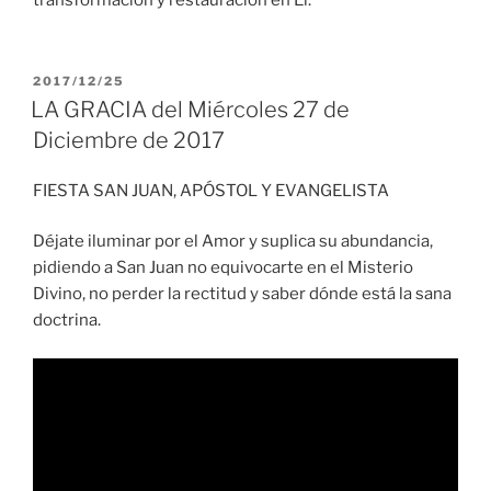
transformación y restauración en Él.
PUBLICADO
2017/12/25
EL
LA GRACIA del Miércoles 27 de
Diciembre de 2017
FIESTA SAN JUAN, APÓSTOL Y EVANGELISTA
Déjate iluminar por el Amor y suplica su abundancia,
pidiendo a San Juan no equivocarte en el Misterio
Divino, no perder la rectitud y saber dónde está la sana
doctrina.