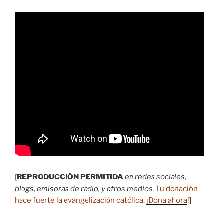
[
REPRODUCCIÓN PERMITIDA
en redes sociales,
blogs, emisoras de radio, y otros medios
.
Tu donación
hace fuerte la evangelización católica.
¡Dona ahora
!
]