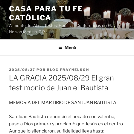
Saltar
CASA PARA TU FE
al
CATÓLICA
contenido
Alimento del Alma: Textos, Homilias, Conferencias de Fray
Nelson Medina, O.P.
Menú
PUBLICADO
2025/08/27
POR
BLOG FRAYNELSON
EL
LA GRACIA 2025/08/29 El gran
testimonio de Juan el Bautista
MEMORIA DEL MARTIRIO DE SAN JUAN BAUTISTA
San Juan Bautista denunció el pecado con valentía,
puso a Dios primero y proclamó que Jesús es el centro.
Aunque lo silenciaron, su fidelidad llega hasta