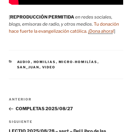
[
REPRODUCCIÓN PERMITIDA
en redes sociales,
blogs, emisoras de radio, y otros medios
.
Tu donación
hace fuerte la evangelización católica.
¡Dona ahora
!
]
CATEGORÍAS
AUDIO
,
HOMILIAS
,
MICRO-HOMILÍAS
,
SAN_JUAN
,
VIDEO
Navegación
Entrada
ANTERIOR
de
anterior:
COMPLETAS 2025/08/27
entradas
Siguiente
SIGUIENTE
entrada
LECTIO 2025/08/28 – sagt – Del Libro de las