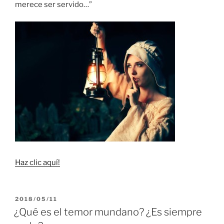
merece ser servido…”
Haz clic aquí!
PUBLICADO
2018/05/11
EL
¿Qué es el temor mundano? ¿Es siempre