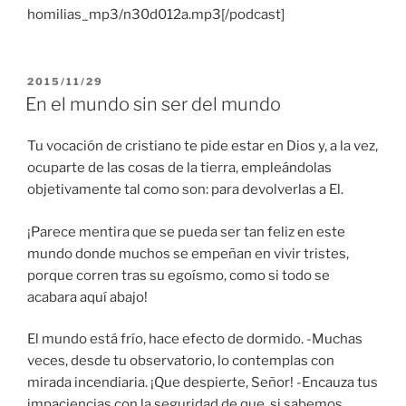
homilias_mp3/n30d012a.mp3[/podcast]
PUBLICADO
2015/11/29
EL
En el mundo sin ser del mundo
Tu vocación de cristiano te pide estar en Dios y, a la vez,
ocuparte de las cosas de la tierra, empleándolas
objetivamente tal como son: para devolverlas a El.
¡Parece mentira que se pueda ser tan feliz en este
mundo donde muchos se empeñan en vivir tristes,
porque corren tras su egoísmo, como si todo se
acabara aquí abajo!
El mundo está frío, hace efecto de dormido. -Muchas
veces, desde tu observatorio, lo contemplas con
mirada incendiaria. ¡Que despierte, Señor! -Encauza tus
impaciencias con la seguridad de que, si sabemos