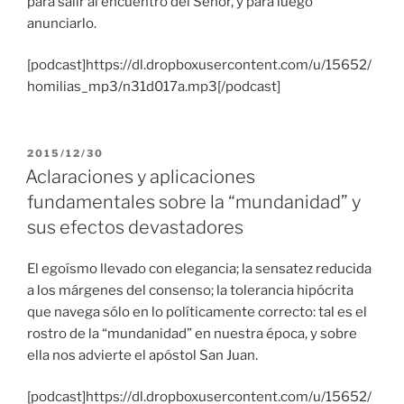
para salir al encuentro del Señor, y para luego
anunciarlo.
[podcast]https://dl.dropboxusercontent.com/u/15652/
homilias_mp3/n31d017a.mp3[/podcast]
PUBLICADO
2015/12/30
EL
Aclaraciones y aplicaciones
fundamentales sobre la “mundanidad” y
sus efectos devastadores
El egoísmo llevado con elegancia; la sensatez reducida
a los márgenes del consenso; la tolerancia hipócrita
que navega sólo en lo políticamente correcto: tal es el
rostro de la “mundanidad” en nuestra época, y sobre
ella nos advierte el apóstol San Juan.
[podcast]https://dl.dropboxusercontent.com/u/15652/