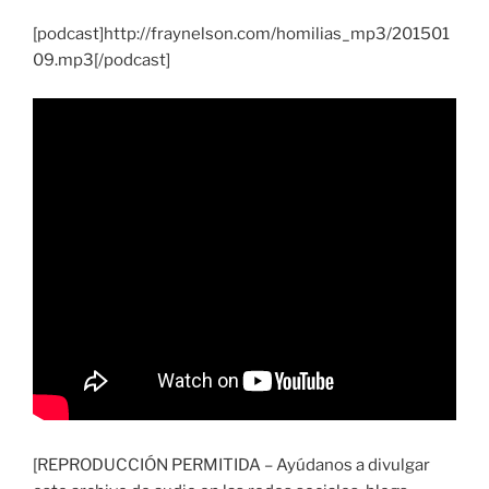
[podcast]http://fraynelson.com/homilias_mp3/201501
09.mp3[/podcast]
[REPRODUCCIÓN PERMITIDA – Ayúdanos a divulgar