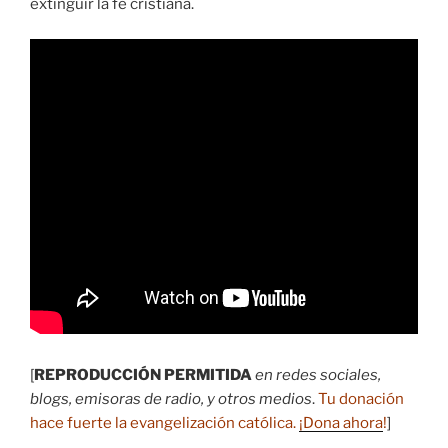
extinguir la fe cristiana.
[
REPRODUCCIÓN PERMITIDA
en redes sociales,
blogs, emisoras de radio, y otros medios
.
Tu donación
hace fuerte la evangelización católica.
¡Dona ahora
!
]