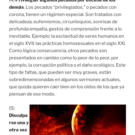
(4)
Privilegiar algunos pecados por encima de los
demás
. Los pecados “privilegiados,” o pecados con
corona, tienen un régimen especial. Son tratados con
delicadeza, eufemismos, circunloquios, sonrisas de
profunda empatía, gestos de comprensión frente a lo
inevitable. Ejemplo: la esclavitud de seres humanos en
el siglo XVII; las prácticas homosexuales en el siglo XXI.
Como lógica consecuencia, otros pecados son
presentados en cambio como lo peor de lo peor, por
ejemplo, la corrupción política o el daño ecológico. Este
tipo de faltas, que pueden ser muy graves, están
sobredimensionadas en algunos sermones actuales,
que quizás quieren caer bien en los oídos de los que ya
piensan de ese modo.
(5)
Disculpa
rse una y
otra vez