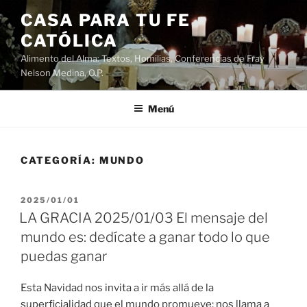
Saltar
CASA PARA TU FE
al
CATÓLICA
contenido
Alimento del Alma: Textos, Homilias, Conferencias de Fray
Nelson Medina, O.P.
Menú
CATEGORÍA:
MUNDO
PUBLICADO
2025/01/01
EL
LA GRACIA 2025/01/03 El mensaje del
mundo es: dedícate a ganar todo lo que
puedas ganar
Esta Navidad nos invita a ir más allá de la
superficialidad que el mundo promueve; nos llama a