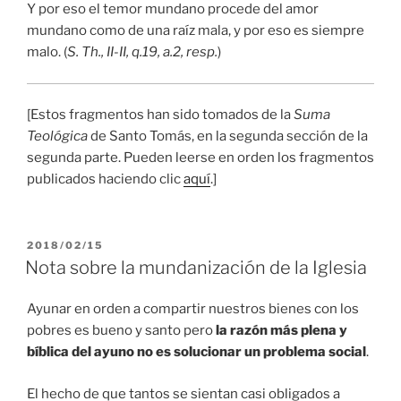
Y por eso el temor mundano procede del amor
mundano como de una raíz mala, y por eso es siempre
malo. (
S. Th., II-II, q.19, a.2, resp.
)
[Estos fragmentos han sido tomados de la
Suma
Teológica
de Santo Tomás, en la segunda sección de la
segunda parte. Pueden leerse en orden los fragmentos
publicados haciendo clic
aquí
.]
PUBLICADO
2018/02/15
EL
Nota sobre la mundanización de la Iglesia
Ayunar en orden a compartir nuestros bienes con los
pobres es bueno y santo pero
la razón más plena y
bíblica del ayuno no es solucionar un problema social
.
El hecho de que tantos se sientan casi obligados a