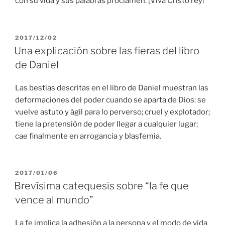
con su vida y sus palabras proclamen: ¡Viva Cristo rey!
PUBLICADO
2017/12/02
EL
Una explicación sobre las fieras del libro
de Daniel
Las bestias descritas en el libro de Daniel muestran las
deformaciones del poder cuando se aparta de Dios: se
vuelve astuto y ágil para lo perverso; cruel y explotador;
tiene la pretensión de poder llegar a cualquier lugar;
cae finalmente en arrogancia y blasfemia.
PUBLICADO
2017/01/06
EL
Brevísima catequesis sobre “la fe que
vence al mundo”
La fe implica la adhesión a la persona y el modo de vida