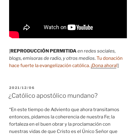
[
REPRODUCCIÓN PERMITIDA
en redes sociales,
blogs, emisoras de radio, y otros medios
.
Tu donación
hace fuerte la evangelización católica.
¡Dona ahora
!
]
PUBLICADO
2021/12/06
EL
¿Católico apostólico mundano?
“En este tiempo de Adviento que ahora transitamos
entonces, pidamos la coherencia de nuestra Fe; la
fortaleza en el buen obrar y la proclamación con
nuestras vidas de que Cristo es el Único Señor que