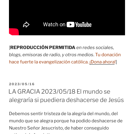
[
REPRODUCCIÓN PERMITIDA
en redes sociales,
blogs, emisoras de radio, y otros medios
.
Tu donación
hace fuerte la evangelización católica.
¡Dona ahora
!
]
PUBLICADO
2023/05/16
EL
LA GRACIA 2023/05/18 El mundo se
alegraría si puediera deshacerse de Jesús
Debemos sentir tristeza de la alegría del mundo, del
mundo que se alegra porque ha podido deshacerse de
Nuestro Señor Jesucristo, de haber conseguido