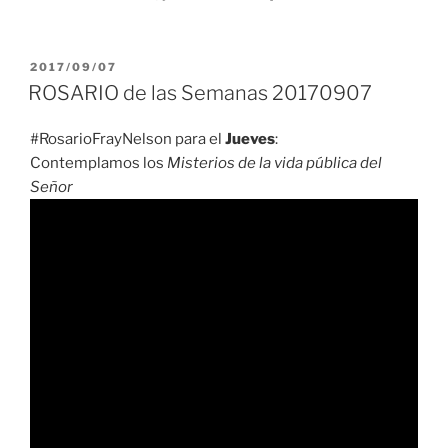
PUBLICADO
2017/09/07
EL
ROSARIO de las Semanas 20170907
#RosarioFrayNelson para el
Jueves
:
Contemplamos los
Misterios de la vida pública del
Señor