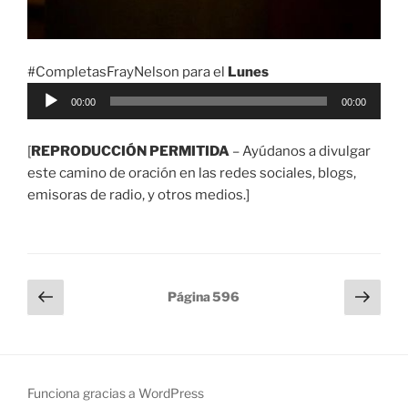
#CompletasFrayNelson para el
Lunes
Reproductor
00:00
00:00
de
audio
[
REPRODUCCIÓN PERMITIDA
– Ayúdanos a divulgar
este camino de oración en las redes sociales, blogs,
emisoras de radio, y otros medios.]
Paginación
Página
Sigu
Página
596
anterior
pági
de
entradas
Funciona gracias a WordPress