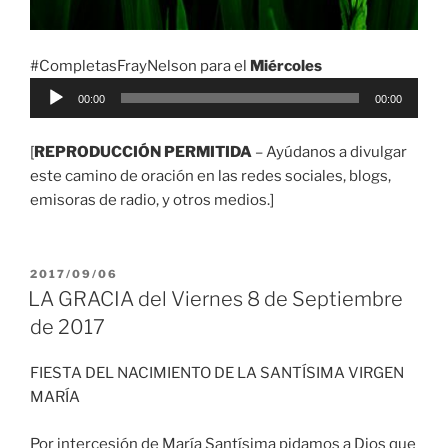
#CompletasFrayNelson para el
Miércoles
Reproductor
00:00
00:00
de
audio
[
REPRODUCCIÓN PERMITIDA
– Ayúdanos a divulgar
este camino de oración en las redes sociales, blogs,
emisoras de radio, y otros medios.]
PUBLICADO
2017/09/06
EL
LA GRACIA del Viernes 8 de Septiembre
de 2017
FIESTA DEL NACIMIENTO DE LA SANTÍSIMA VIRGEN
MARÍA
Por intercesión de María Santísima pidamos a Dios que