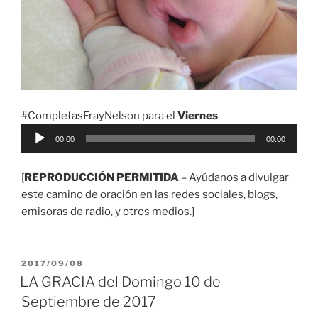
#CompletasFrayNelson para el
Viernes
Reproductor
00:00
00:00
de
audio
[
REPRODUCCIÓN PERMITIDA
– Ayúdanos a divulgar
este camino de oración en las redes sociales, blogs,
emisoras de radio, y otros medios.]
PUBLICADO
2017/09/08
EL
LA GRACIA del Domingo 10 de
Septiembre de 2017