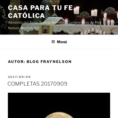
Saltar
CASA PARA TU FE
al
CATÓLICA
contenido
Alimento del Alma: Textos, Homilias, Conferencias de Fray
Nelson Medina, O.P.
Menú
AUTOR:
BLOG FRAYNELSON
PUBLICADO
2017/09/09
EL
COMPLETAS 20170909