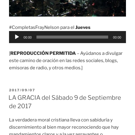
#CompletasFrayNelson para el
Jueves
Reproductor
00:00
00:00
de
audio
[
REPRODUCCIÓN PERMITIDA
– Ayúdanos a divulgar
este camino de oración en las redes sociales, blogs,
emisoras de radio, y otros medios.]
PUBLICADO
2017/09/07
EL
LA GRACIA del Sábado 9 de Septiembre
de 2017
La verdadera moral cristiana lleva con sabiduría y
discernimiento al bien mayor reconociendo que hay
mandamientos claros y a la vez agravantes o