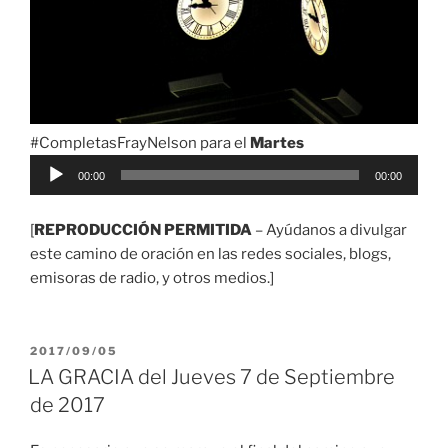
#CompletasFrayNelson para el
Martes
Reproductor
00:00
00:00
de
audio
[
REPRODUCCIÓN PERMITIDA
– Ayúdanos a divulgar
este camino de oración en las redes sociales, blogs,
emisoras de radio, y otros medios.]
PUBLICADO
2017/09/05
EL
LA GRACIA del Jueves 7 de Septiembre
de 2017