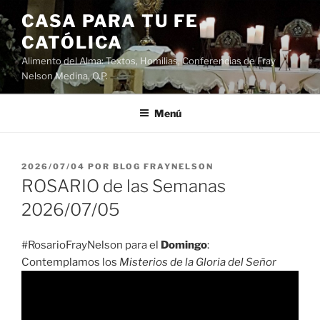
Saltar
CASA PARA TU FE
al
CATÓLICA
contenido
Alimento del Alma: Textos, Homilias, Conferencias de Fray
Nelson Medina, O.P.
Menú
PUBLICADO
2026/07/04
POR
BLOG FRAYNELSON
EL
ROSARIO de las Semanas
2026/07/05
#RosarioFrayNelson para el
Domingo
:
Contemplamos los
Misterios de la Gloria del Señor