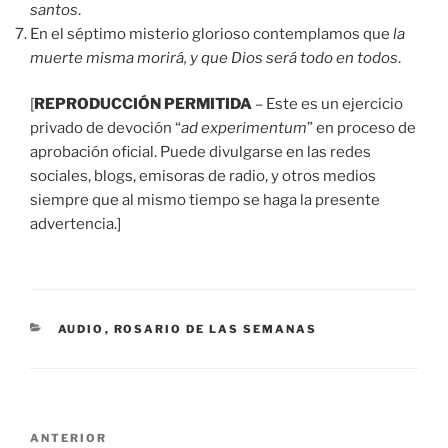
santos
.
En el séptimo misterio glorioso contemplamos que
la
muerte misma morirá, y que Dios será todo en todos
.
[
REPRODUCCIÓN PERMITIDA
– Este es un ejercicio
privado de devoción “
ad experimentum
” en proceso de
aprobación oficial. Puede divulgarse en las redes
sociales, blogs, emisoras de radio, y otros medios
siempre que al mismo tiempo se haga la presente
advertencia.]
CATEGORÍAS
AUDIO
,
ROSARIO DE LAS SEMANAS
Navegación
Entrada
ANTERIOR