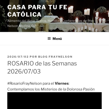
Saltar
CASA PARA TU FE
al
CATÓLICA
contenido
Alimento del Alma: Textos, Homilias, Conferencias de Fray
Nelson Medina, O.P.
Menú
PUBLICADO
2026/07/02
POR
BLOG FRAYNELSON
EL
ROSARIO de las Semanas
2026/07/03
#RosarioFrayNelson para el
Viernes
:
Contemplamos los
Misterios de la Dolorosa Pasión