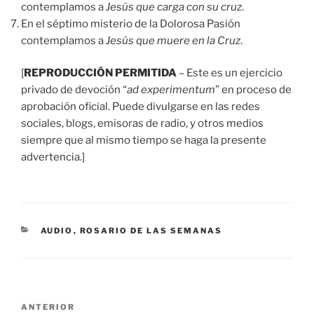
contemplamos a
Jesús que carga con su cruz
.
En el séptimo misterio de la Dolorosa Pasión
contemplamos a
Jesús que muere en la Cruz
.
[
REPRODUCCIÓN PERMITIDA
– Este es un ejercicio
privado de devoción “
ad experimentum
” en proceso de
aprobación oficial. Puede divulgarse en las redes
sociales, blogs, emisoras de radio, y otros medios
siempre que al mismo tiempo se haga la presente
advertencia.]
CATEGORÍAS
AUDIO
,
ROSARIO DE LAS SEMANAS
Navegación
Entrada
ANTERIOR