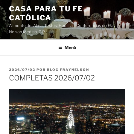
Saltar
CASA PARA TU FE
al
CATÓLICA
contenido
Alimento del Alma: Textos, Homilias, Conferencias de Fray
Nelson Medina, O.P.
Menú
PUBLICADO
2026/07/02
POR
BLOG FRAYNELSON
EL
COMPLETAS 2026/07/02