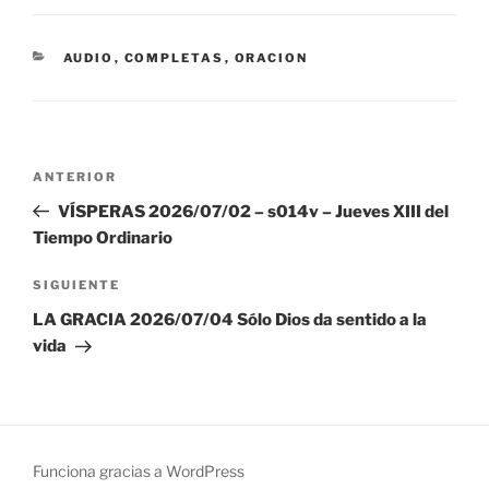
CATEGORÍAS
AUDIO
,
COMPLETAS
,
ORACION
Navegación
Entrada
ANTERIOR
de
anterior:
VÍSPERAS 2026/07/02 – s014v – Jueves XIII del
entradas
Tiempo Ordinario
Siguiente
SIGUIENTE
entrada
LA GRACIA 2026/07/04 Sólo Dios da sentido a la
vida
Funciona gracias a WordPress