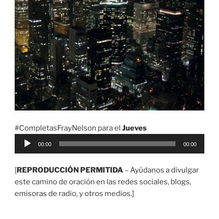
#CompletasFrayNelson para el
Jueves
Reproductor
00:00
00:00
de
audio
[
REPRODUCCIÓN PERMITIDA
– Ayúdanos a divulgar
este camino de oración en las redes sociales, blogs,
emisoras de radio, y otros medios.]