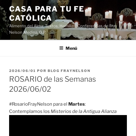
Saltar
CASA PARA TU FE
al
CATÓLICA
contenido
Alimento del Alma: Textos, Homilias, Conferencias de Fray
Nelson Medina, O.P.
Menú
PUBLICADO
2026/06/01
POR
BLOG FRAYNELSON
EL
ROSARIO de las Semanas
2026/06/02
#RosarioFrayNelson para el
Martes
:
Contemplamos los
Misterios de la Antigua Alianza