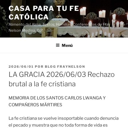
Saltar
CASA PARA TU FE
al
CATÓLICA
contenido
Alimento del Alma: Textos, Homilias, Conferencias de Fray
Nelson Medina, O.P.
Menú
PUBLICADO
2026/06/01
POR
BLOG FRAYNELSON
EL
LA GRACIA 2026/06/03 Rechazo
brutal a la fe cristiana
MEMORIA DE LOS SANTOS CARLOS LWANGA Y
COMPAÑEROS MÁRTIRES
La fe cristiana se vuelve insoportable cuando denuncia
el pecado y muestra que no toda forma de vida es