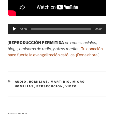
Reproductor
00:00
00:00
de
audio
[
REPRODUCCIÓN PERMITIDA
en redes sociales,
blogs, emisoras de radio, y otros medios
.
Tu donación
hace fuerte la evangelización católica.
¡Dona ahora
!
]
CATEGORÍAS
AUDIO
,
HOMILIAS
,
MARTIRIO
,
MICRO-
HOMILÍAS
,
PERSECUCION
,
VIDEO
Navegación
ANTERIOR