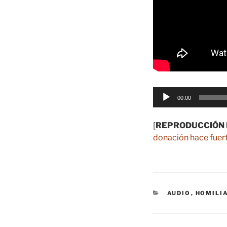
Reproductor
00:00
de
audio
[
REPRODUCCIÓN 
donación hace fuert
CATEGORÍAS
AUDIO
,
HOMILI