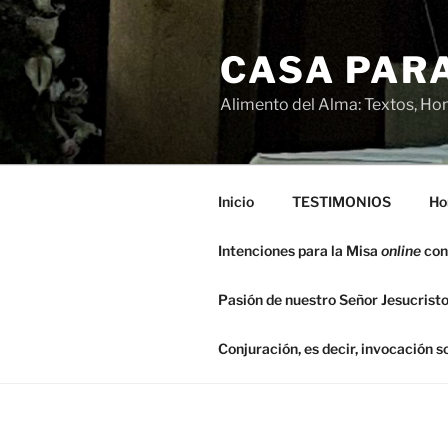
Saltar
al
CASA PARA
contenido
Alimento del Alma: Textos, Hom
Inicio
TESTIMONIOS
Ho
Intenciones para la Misa
online
con
Pasión de nuestro Señor Jesucristo
Conjuración, es decir, invocación 