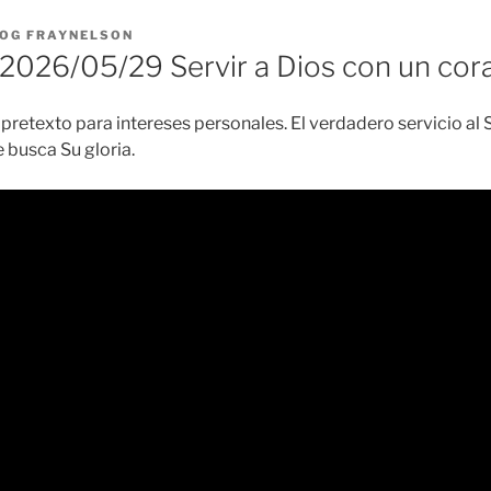
OG FRAYNELSON
026/05/29 Servir a Dios con un cor
 pretexto para intereses personales. El verdadero servicio al
 busca Su gloria.