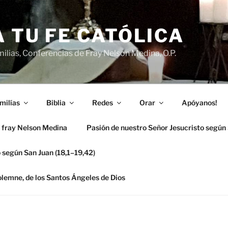
 TU FE CATÓLICA
ilias, Conferencias de Fray Nelson Medina, O.P.
milías
Biblia
Redes
Orar
Apóyanos!
 fray Nelson Medina
Pasión de nuestro Señor Jesucristo según
 según San Juan (18,1–19,42)
solemne, de los Santos Ángeles de Dios