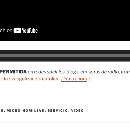
PERMITIDA
en redes sociales, blogs, emisoras de radio, y o
e la evangelización católica.
¡Dona ahora
!
]
AS
,
MICRO-HOMILÍAS
,
SERVICIO
,
VIDEO