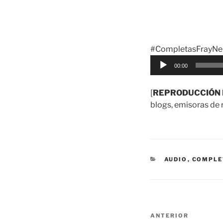
#CompletasFrayNel
Reproductor
00:00
de
audio
[
REPRODUCCIÓN 
blogs, emisoras de r
CATEGORÍAS
AUDIO
,
COMPLE
Navegación
Entrada
ANTERIOR