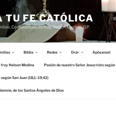
 TU FE CATÓLICA
ilias, Conferencias de Fray Nelson Medina, O.P.
milías
Biblia
Redes
Orar
Apóyanos!
 fray Nelson Medina
Pasión de nuestro Señor Jesucristo según
 según San Juan (18,1–19,42)
solemne, de los Santos Ángeles de Dios