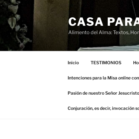
Saltar
al
CASA PARA
contenido
Alimento del Alma: Textos, Hom
Inicio
TESTIMONIOS
Ho
Intenciones para la Misa
online
con
Pasión de nuestro Señor Jesucristo
Conjuración, es decir, invocación 