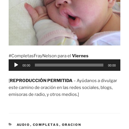
#CompletasFrayNelson para el
Viernes
Reproductor
00:00
00:00
de
audio
[
REPRODUCCIÓN PERMITIDA
– Ayúdanos a divulgar
este camino de oración en las redes sociales, blogs,
emisoras de radio, y otros medios.]
CATEGORÍAS
AUDIO
,
COMPLETAS
,
ORACION