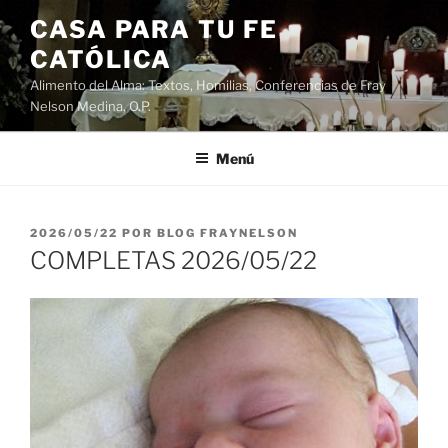
Saltar
CASA PARA TU FE
al
CATÓLICA
contenido
Alimento del Alma: Textos, Homilias, Conferencias de Fray
Nelson Medina, O.P.
Menú
PUBLICADO
2026/05/22
POR
BLOG FRAYNELSON
EL
COMPLETAS 2026/05/22