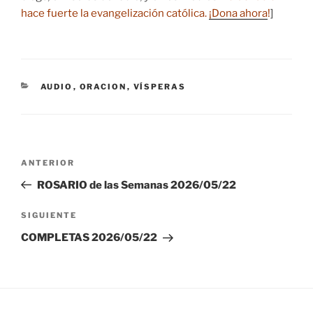
hace fuerte la evangelización católica.
¡Dona ahora
!
]
CATEGORÍAS
AUDIO
,
ORACION
,
VÍSPERAS
Navegación
Entrada
ANTERIOR
de
anterior:
ROSARIO de las Semanas 2026/05/22
entradas
Siguiente
SIGUIENTE
entrada
COMPLETAS 2026/05/22