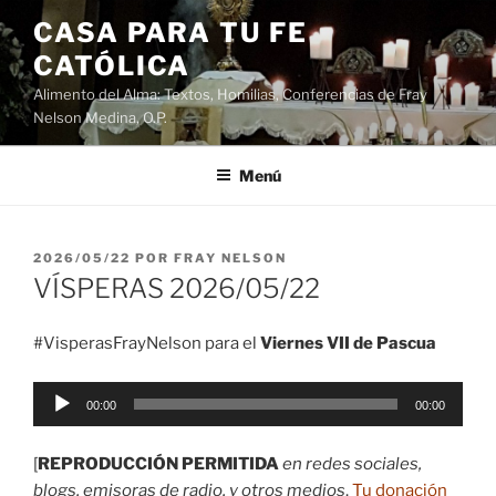
Saltar
CASA PARA TU FE
al
CATÓLICA
contenido
Alimento del Alma: Textos, Homilias, Conferencias de Fray
Nelson Medina, O.P.
Menú
PUBLICADO
2026/05/22
POR
FRAY NELSON
EL
VÍSPERAS 2026/05/22
#VisperasFrayNelson para el
Viernes VII de Pascua
Reproductor
00:00
00:00
de
audio
[
REPRODUCCIÓN PERMITIDA
en redes sociales,
blogs, emisoras de radio, y otros medios
.
Tu donación