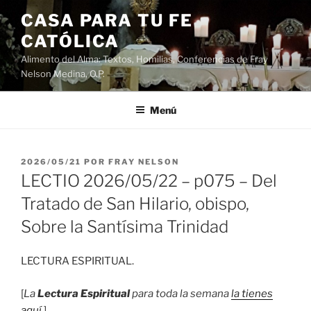
Saltar
CASA PARA TU FE
al
CATÓLICA
contenido
Alimento del Alma: Textos, Homilias, Conferencias de Fray
Nelson Medina, O.P.
Menú
PUBLICADO
2026/05/21
POR
FRAY NELSON
EL
LECTIO 2026/05/22 – p075 – Del
Tratado de San Hilario, obispo,
Sobre la Santísima Trinidad
LECTURA ESPIRITUAL.
[
La
Lectura Espiritual
para toda la semana
la tienes
aquí
.]