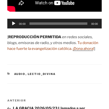
Reproductor
00:00
00:00
de
audio
[
REPRODUCCIÓN PERMITIDA
en redes sociales,
blogs, emisoras de radio, y otros medios
.
Tu donación
hace fuerte la evangelización católica.
¡Dona ahora
!
]
CATEGORÍAS
AUDIO
,
LECTIO_DIVINA
Navegación
Entrada
ANTERIOR
de
anterior:
LA GRACIA 2026/05/23 Llamados a ser