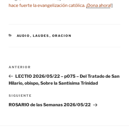
hace fuerte la evangelización católica.
¡Dona ahora
!
]
CATEGORÍAS
AUDIO
,
LAUDES
,
ORACION
Navegación
Entrada
ANTERIOR
de
anterior:
LECTIO 2026/05/22 – p075 – Del Tratado de San
entradas
Hilario, obispo, Sobre la Santísima Trinidad
Siguiente
SIGUIENTE
entrada
ROSARIO de las Semanas 2026/05/22