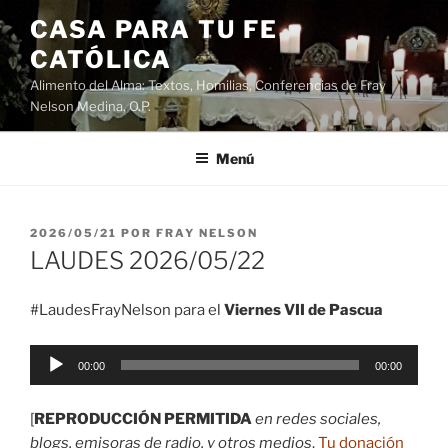
Saltar
CASA PARA TU FE
al
CATÓLICA
contenido
Alimento del Alma: Textos, Homilias, Conferencias de Fray
Nelson Medina, O.P.
Menú
PUBLICADO
2026/05/21
POR
FRAY NELSON
EL
LAUDES 2026/05/22
#LaudesFrayNelson para el
Viernes VII de Pascua
Reproductor
00:00
00:00
de
audio
[
REPRODUCCIÓN PERMITIDA
en redes sociales,
blogs, emisoras de radio, y otros medios
.
Tu donación