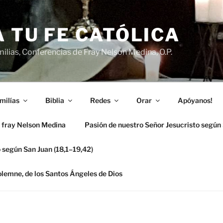
 TU FE CATÓLICA
ilias, Conferencias de Fray Nelson Medina, O.P.
milías
Biblia
Redes
Orar
Apóyanos!
 fray Nelson Medina
Pasión de nuestro Señor Jesucristo según
 según San Juan (18,1–19,42)
solemne, de los Santos Ángeles de Dios