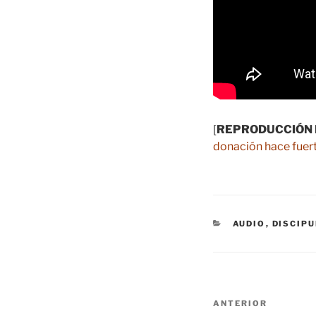
[
REPRODUCCIÓN 
donación hace fuert
CATEGORÍAS
AUDIO
,
DISCIP
Navegación
Entrada
ANTERIOR