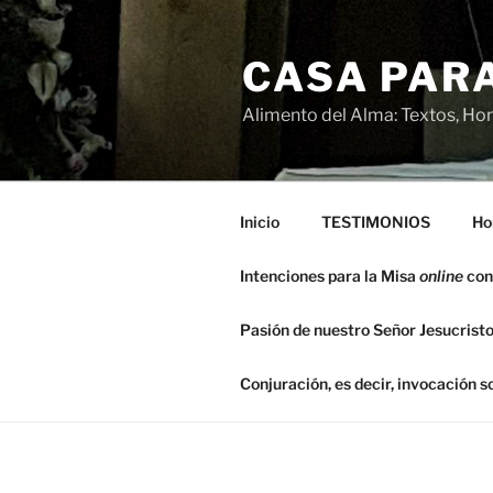
Saltar
al
CASA PARA
contenido
Alimento del Alma: Textos, Hom
Inicio
TESTIMONIOS
Ho
Intenciones para la Misa
online
con
Pasión de nuestro Señor Jesucristo
Conjuración, es decir, invocación 