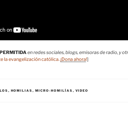
PERMITIDA
en redes sociales, blogs, emisoras de radio, y o
e la evangelización católica.
¡Dona ahora
!
]
ULOS
,
HOMILIAS
,
MICRO-HOMILÍAS
,
VIDEO