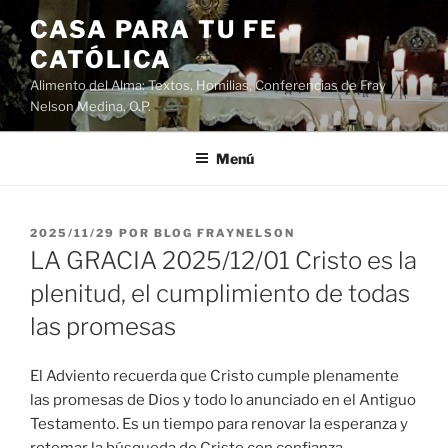
Saltar
CASA PARA TU FE
al
CATÓLICA
contenido
Alimento del Alma: Textos, Homilias, Conferencias de Fray
Nelson Medina, O.P.
Menú
PUBLICADO
2025/11/29
POR
BLOG FRAYNELSON
EL
LA GRACIA 2025/12/01 Cristo es la
plenitud, el cumplimiento de todas
las promesas
El Adviento recuerda que Cristo cumple plenamente
las promesas de Dios y todo lo anunciado en el Antiguo
Testamento. Es un tiempo para renovar la esperanza y