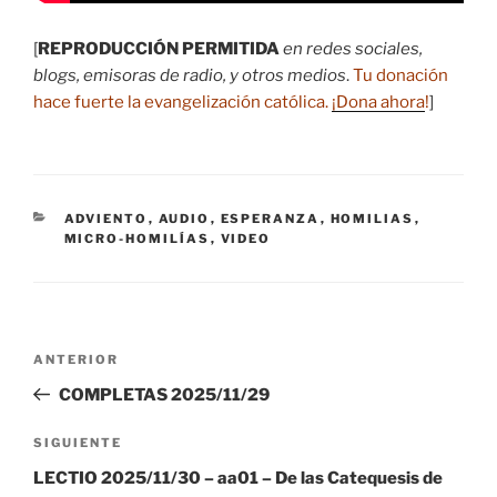
[
REPRODUCCIÓN PERMITIDA
en redes sociales,
blogs, emisoras de radio, y otros medios
.
Tu donación
hace fuerte la evangelización católica.
¡Dona ahora
!
]
CATEGORÍAS
ADVIENTO
,
AUDIO
,
ESPERANZA
,
HOMILIAS
,
MICRO-HOMILÍAS
,
VIDEO
Navegación
Entrada
ANTERIOR
de
anterior:
COMPLETAS 2025/11/29
entradas
Siguiente
SIGUIENTE
entrada
LECTIO 2025/11/30 – aa01 – De las Catequesis de