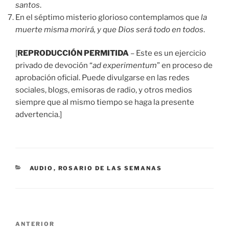
santos
.
En el séptimo misterio glorioso contemplamos que
la
muerte misma morirá, y que Dios será todo en todos
.
[
REPRODUCCIÓN PERMITIDA
– Este es un ejercicio
privado de devoción “
ad experimentum
” en proceso de
aprobación oficial. Puede divulgarse en las redes
sociales, blogs, emisoras de radio, y otros medios
siempre que al mismo tiempo se haga la presente
advertencia.]
CATEGORÍAS
AUDIO
,
ROSARIO DE LAS SEMANAS
Navegación
Entrada
ANTERIOR