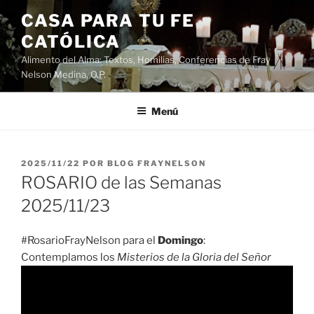
Saltar
CASA PARA TU FE
al
CATÓLICA
contenido
Alimento del Alma: Textos, Homilias, Conferencias de Fray
Nelson Medina, O.P.
Menú
PUBLICADO
2025/11/22
POR
BLOG FRAYNELSON
EL
ROSARIO de las Semanas
2025/11/23
#RosarioFrayNelson para el
Domingo
:
Contemplamos los
Misterios de la Gloria del Señor