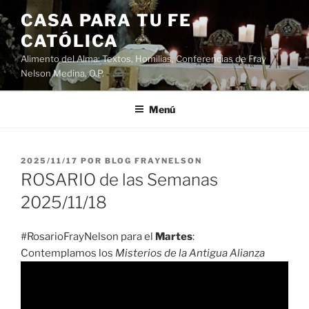
Saltar
CASA PARA TU FE
al
CATÓLICA
contenido
Alimento del Alma: Textos, Homilias, Conferencias de Fray
Nelson Medina, O.P.
Menú
PUBLICADO
2025/11/17
POR
BLOG FRAYNELSON
EL
ROSARIO de las Semanas
2025/11/18
#RosarioFrayNelson para el
Martes
:
Contemplamos los
Misterios de la Antigua Alianza