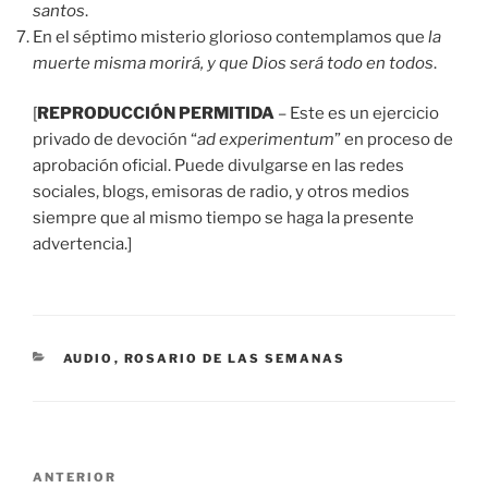
santos
.
En el séptimo misterio glorioso contemplamos que
la
muerte misma morirá, y que Dios será todo en todos
.
[
REPRODUCCIÓN PERMITIDA
– Este es un ejercicio
privado de devoción “
ad experimentum
” en proceso de
aprobación oficial. Puede divulgarse en las redes
sociales, blogs, emisoras de radio, y otros medios
siempre que al mismo tiempo se haga la presente
advertencia.]
CATEGORÍAS
AUDIO
,
ROSARIO DE LAS SEMANAS
Navegación
Entrada
ANTERIOR