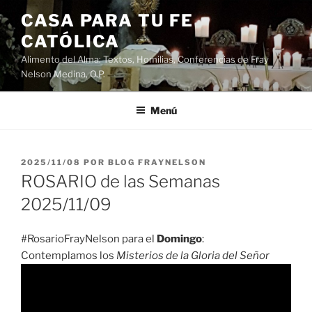
Saltar
CASA PARA TU FE
al
CATÓLICA
contenido
Alimento del Alma: Textos, Homilias, Conferencias de Fray
Nelson Medina, O.P.
Menú
PUBLICADO
2025/11/08
POR
BLOG FRAYNELSON
EL
ROSARIO de las Semanas
2025/11/09
#RosarioFrayNelson para el
Domingo
:
Contemplamos los
Misterios de la Gloria del Señor