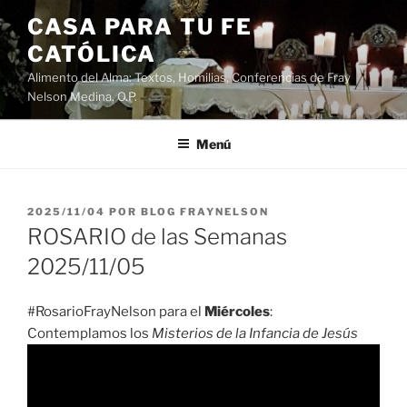
Saltar
CASA PARA TU FE
al
CATÓLICA
contenido
Alimento del Alma: Textos, Homilias, Conferencias de Fray
Nelson Medina, O.P.
Menú
PUBLICADO
2025/11/04
POR
BLOG FRAYNELSON
EL
ROSARIO de las Semanas
2025/11/05
#RosarioFrayNelson para el
Miércoles
:
Contemplamos los
Misterios de la Infancia de Jesús