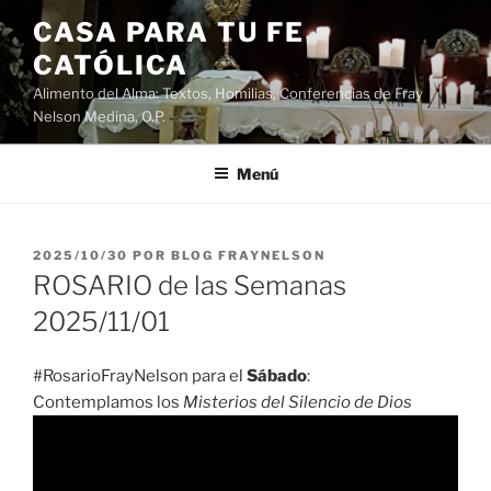
Saltar
CASA PARA TU FE
al
CATÓLICA
contenido
Alimento del Alma: Textos, Homilias, Conferencias de Fray
Nelson Medina, O.P.
Menú
PUBLICADO
2025/10/30
POR
BLOG FRAYNELSON
EL
ROSARIO de las Semanas
2025/11/01
#RosarioFrayNelson para el
Sábado
:
Contemplamos los
Misterios del Silencio de Dios