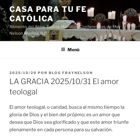
Saltar
CASA PARA TU FE
al
CATÓLICA
contenido
Alimento del Alma: Textos, Homilias, Conferencias de Fray
Nelson Medina, O.P.
Menú
PUBLICADO
2025/10/29
POR
BLOG FRAYNELSON
EL
LA GRACIA 2025/10/31 El amor
teologal
El amor teologal, o caridad, busca al mismo tiempo la
gloria de Dios y el bien del prójimo; es un amor que
desea que Dios sea glorificado y que este amor triunfe
plenamente en cada persona para su salvación.