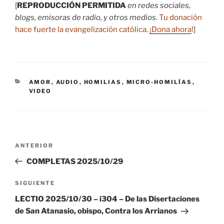
[
REPRODUCCIÓN PERMITIDA
en redes sociales,
blogs, emisoras de radio, y otros medios
.
Tu donación
hace fuerte la evangelización católica.
¡Dona ahora
!
]
CATEGORÍAS
AMOR
,
AUDIO
,
HOMILIAS
,
MICRO-HOMILÍAS
,
VIDEO
Navegación
Entrada
ANTERIOR
de
anterior:
COMPLETAS 2025/10/29
entradas
Siguiente
SIGUIENTE
entrada
LECTIO 2025/10/30 – i304 – De las Disertaciones
de San Atanasio, obispo, Contra los Arrianos