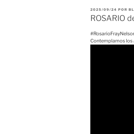
PUBLICADO
2025/09/24
POR
B
EL
ROSARIO de
#RosarioFrayNelson
Contemplamos los