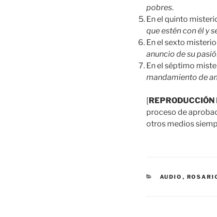
pobres
.
En el quinto mister
que estén con él y 
En el sexto misteri
anuncio de su pasió
En el séptimo mist
mandamiento de am
[
REPRODUCCIÓN 
proceso de aprobació
otros medios siempr
CATEGORÍAS
AUDIO
,
ROSARI