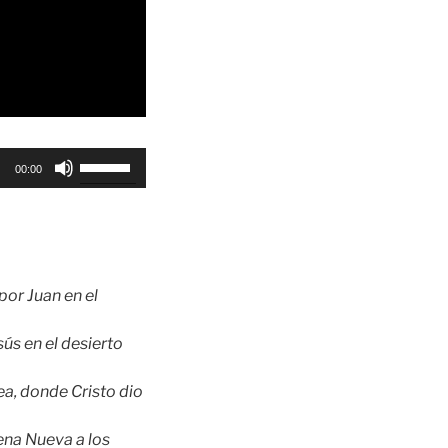
Utiliza
00:00
las
teclas
de
flecha
arriba/abajo
por Juan en el
para
aumentar
sús en el desierto
o
disminuir
ea, donde Cristo dio
el
volumen.
ena Nueva a los