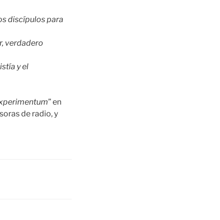
os discípulos para
r, verdadero
stía y el
experimentum
” en
soras de radio, y