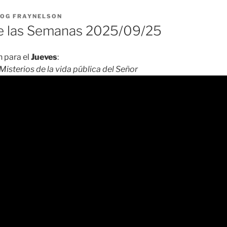
LOG FRAYNELSON
 las Semanas 2025/09/25
 para el
Jueves
:
Misterios de la vida pública del Señor