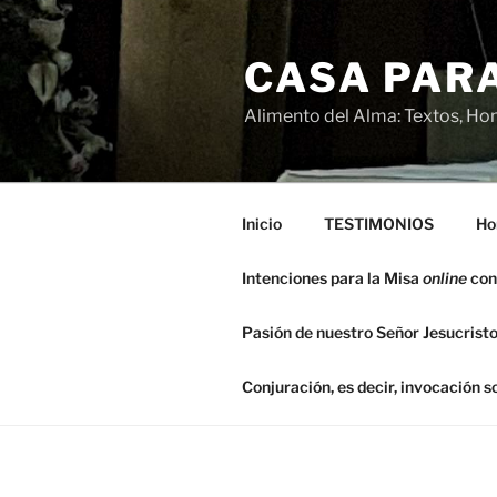
Saltar
al
CASA PARA
contenido
Alimento del Alma: Textos, Hom
Inicio
TESTIMONIOS
Ho
Intenciones para la Misa
online
con
Pasión de nuestro Señor Jesucristo
Conjuración, es decir, invocación 