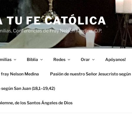
 TU FE CATÓLICA
ilias, Conferencias de Fray Nelson Medina, O.P.
milías
Biblia
Redes
Orar
Apóyanos!
 fray Nelson Medina
Pasión de nuestro Señor Jesucristo según
 según San Juan (18,1–19,42)
solemne, de los Santos Ángeles de Dios