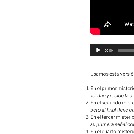
Reproductor
00:00
de
audio
Usamos
esta versió
En el primer mister
Jordán y recibe la u
En el segundo mist
pero al final tiene 
En el tercer mister
su primera señal c
En el cuarto mister