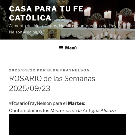
Saltar
CASA PARA TU FE
al
CATÓLICA
contenido
Alimento del Alma: Textos, Homilias, Conferencias de Fray
Nelson Medina, O.P.
Menú
PUBLICADO
2025/09/22
POR
BLOG FRAYNELSON
EL
ROSARIO de las Semanas
2025/09/23
#RosarioFrayNelson para el
Martes
:
Contemplamos los
Misterios de la Antigua Alianza