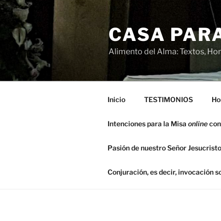
Saltar
al
CASA PARA
contenido
Alimento del Alma: Textos, Hom
Inicio
TESTIMONIOS
Ho
Intenciones para la Misa
online
con
Pasión de nuestro Señor Jesucristo
Conjuración, es decir, invocación 