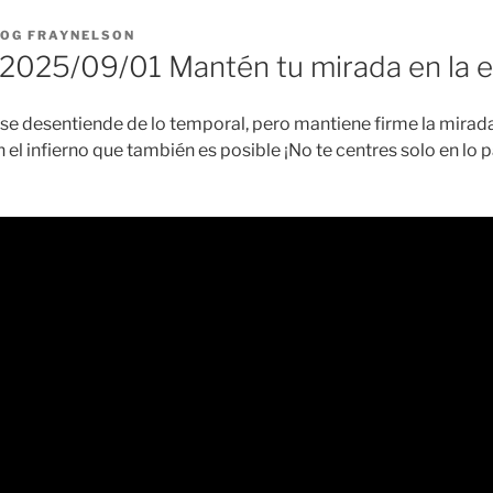
LOG FRAYNELSON
025/09/01 Mantén tu mirada en la e
 se desentiende de lo temporal, pero mantiene firme la mirada 
 el infierno que también es posible ¡No te centres solo en lo 