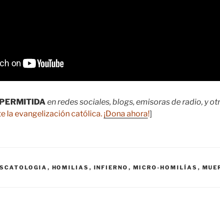
PERMITIDA
en redes sociales, blogs, emisoras de radio, y o
e la evangelización católica.
¡Dona ahora
!
]
ESCATOLOGIA
,
HOMILIAS
,
INFIERNO
,
MICRO-HOMILÍAS
,
MUE