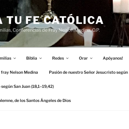
 TU FE CATÓLICA
ilias, Conferencias de Fray Nelson Medina, O.P.
milías
Biblia
Redes
Orar
Apóyanos!
 fray Nelson Medina
Pasión de nuestro Señor Jesucristo según
 según San Juan (18,1–19,42)
solemne, de los Santos Ángeles de Dios