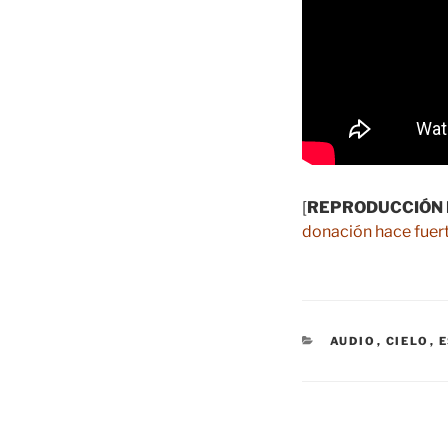
[
REPRODUCCIÓN 
donación hace fuert
CATEGORÍAS
AUDIO
,
CIELO
,
Navegación