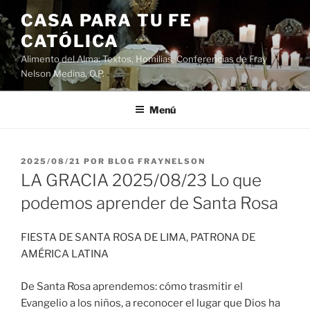
Saltar
CASA PARA TU FE
al
CATÓLICA
contenido
Alimento del Alma: Textos, Homilias, Conferencias de Fray
Nelson Medina, O.P.
Menú
PUBLICADO
2025/08/21
POR
BLOG FRAYNELSON
EL
LA GRACIA 2025/08/23 Lo que
podemos aprender de Santa Rosa
FIESTA DE SANTA ROSA DE LIMA, PATRONA DE
AMÉRICA LATINA
De Santa Rosa aprendemos: cómo trasmitir el
Evangelio a los niños, a reconocer el lugar que Dios ha