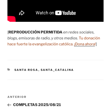
[
REPRODUCCIÓN PERMITIDA
en redes sociales,
blogs, emisoras de radio, y otros medios
.
Tu donación
hace fuerte la evangelización católica.
¡Dona ahora
!
]
CATEGORÍAS
SANTA ROSA
,
SANTA_CATALINA
Navegación
Entrada
ANTERIOR
de
anterior:
COMPLETAS 2025/08/21
entradas