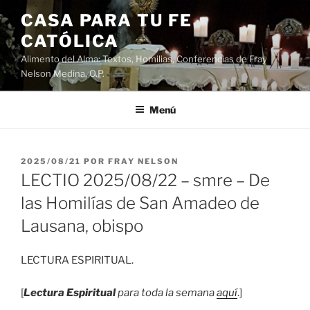
Saltar
CASA PARA TU FE
al
CATÓLICA
contenido
Alimento del Alma: Textos, Homilias, Conferencias de Fray
Nelson Medina, O.P.
Menú
PUBLICADO
2025/08/21
POR
FRAY NELSON
EL
LECTIO 2025/08/22 – smre – De
las Homilías de San Amadeo de
Lausana, obispo
LECTURA ESPIRITUAL.
[
Lectura Espiritual
para toda la semana
aquí
.]