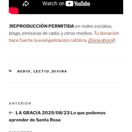
[
REPRODUCCIÓN PERMITIDA
en redes sociales,
blogs, emisoras de radio, y otros medios
.
Tu donación
hace fuerte la evangelización católica.
¡Dona ahora
!
]
CATEGORÍAS
AUDIO
,
LECTIO_DIVINA
Navegación
Entrada
ANTERIOR
de
anterior:
LA GRACIA 2025/08/23 Lo que podemos
entradas
aprender de Santa Rosa