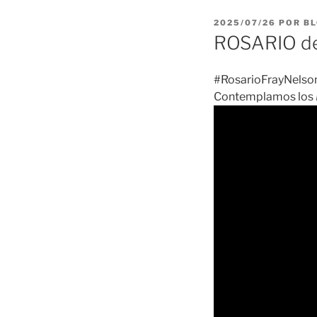
PUBLICADO
2025/07/26
POR
BL
EL
ROSARIO de
#RosarioFrayNelson
Contemplamos los