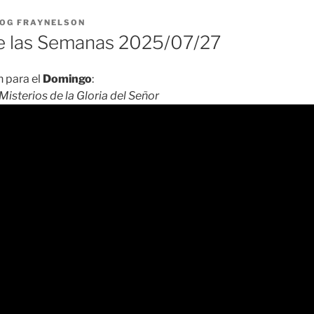
OG FRAYNELSON
 las Semanas 2025/07/27
 para el
Domingo
:
Misterios de la Gloria del Señor