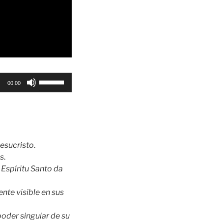
Utiliza
00:00
las
teclas
de
flecha
arriba/abajo
Jesucristo
.
para
os
.
aumentar
l Espíritu Santo da
o
disminuir
ente visible en sus
el
volumen.
poder singular de su