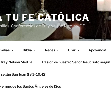
 TU FE CATÓLICA
ilias, Conferencias de Fray Nelson Medina, O.P.
milías
Biblia
Redes
Orar
Apóyanos!
 fray Nelson Medina
Pasión de nuestro Señor Jesucristo según
 según San Juan (18,1–19,42)
solemne, de los Santos Ángeles de Dios