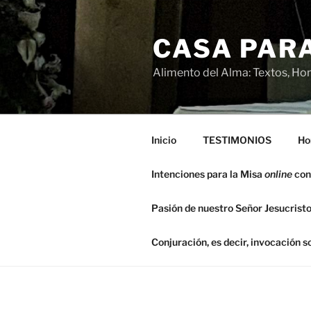
Saltar
al
CASA PARA
contenido
Alimento del Alma: Textos, Hom
Inicio
TESTIMONIOS
Ho
Intenciones para la Misa
online
con
Pasión de nuestro Señor Jesucristo
Conjuración, es decir, invocación 