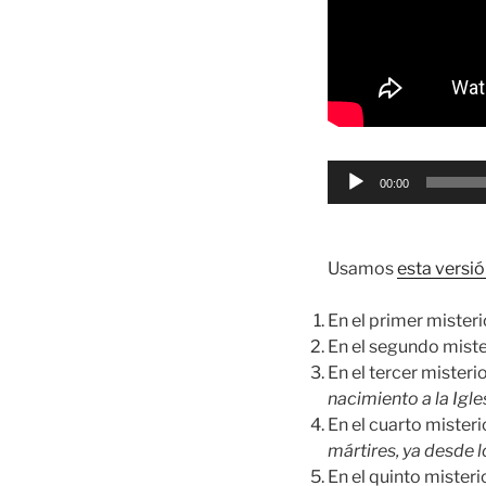
Reproductor
00:00
de
audio
Usamos
esta versió
En el primer miste
En el segundo mist
En el tercer miste
nacimiento a la Igle
En el cuarto miste
mártires, ya desde 
En el quinto miste