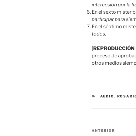
intercesión por la I
En el sexto mister
participar para sie
En el séptimo mist
todos
.
[
REPRODUCCIÓN 
proceso de aprobació
otros medios siempr
CATEGORÍAS
AUDIO
,
ROSARI
Navegación
Entrada
ANTERIOR