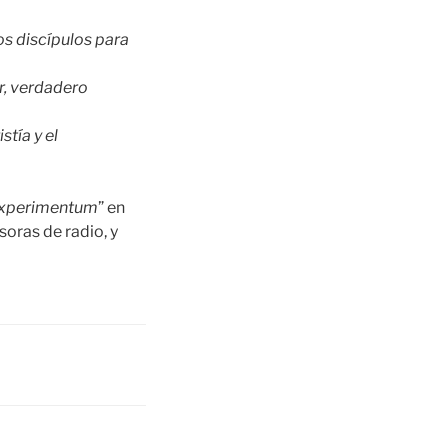
os discípulos para
r, verdadero
stía y el
experimentum
” en
soras de radio, y