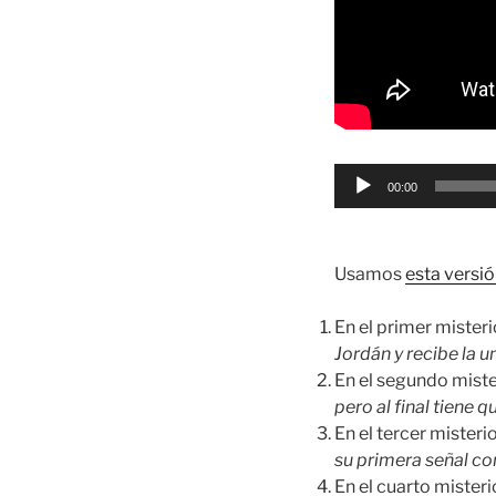
Reproductor
00:00
de
audio
Usamos
esta versió
En el primer mister
Jordán y recibe la u
En el segundo mist
pero al final tiene 
En el tercer mister
su primera señal c
En el cuarto mister