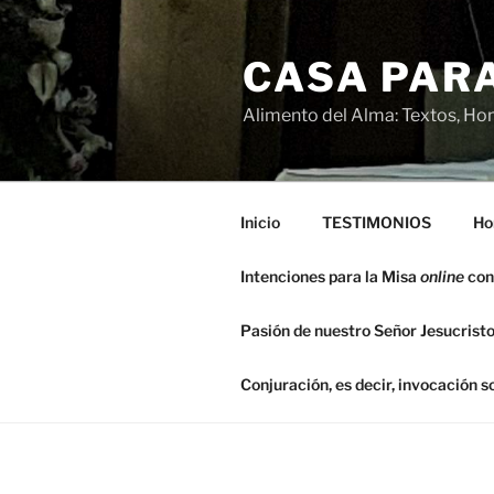
Saltar
al
CASA PARA
contenido
Alimento del Alma: Textos, Hom
Inicio
TESTIMONIOS
Ho
Intenciones para la Misa
online
con
Pasión de nuestro Señor Jesucristo
Conjuración, es decir, invocación 