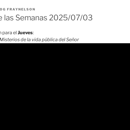
OG FRAYNELSON
 las Semanas 2025/07/03
 para el
Jueves
:
Misterios de la vida pública del Señor