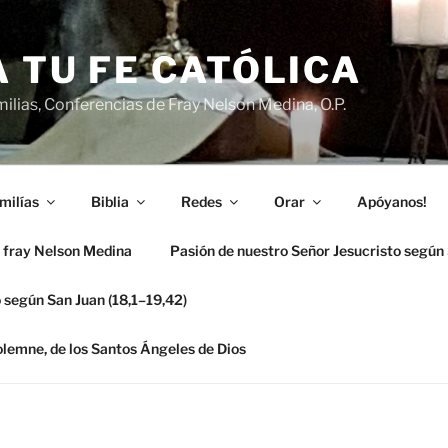
 TU FE CATÓLICA
ilias, Conferencias de Fray Nelson Medina, O.P.
milías
Biblia
Redes
Orar
Apóyanos!
 fray Nelson Medina
Pasión de nuestro Señor Jesucristo según
 según San Juan (18,1–19,42)
solemne, de los Santos Ángeles de Dios