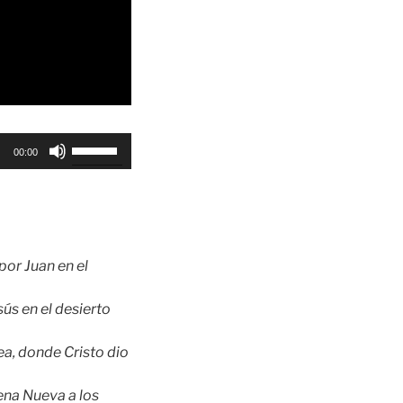
Utiliza
00:00
las
teclas
de
flecha
arriba/abajo
por Juan en el
para
aumentar
sús en el desierto
o
disminuir
ea, donde Cristo dio
el
volumen.
ena Nueva a los