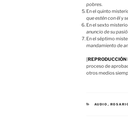
pobres
.
En el quinto mister
que estén con él y 
En el sexto misteri
anuncio de su pasió
En el séptimo mist
mandamiento de am
[
REPRODUCCIÓN 
proceso de aprobació
otros medios siempr
CATEGORÍAS
AUDIO
,
ROSARI