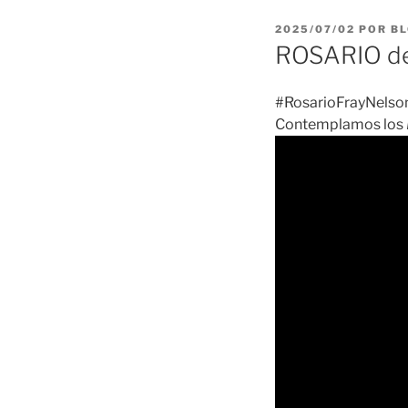
PUBLICADO
2025/07/02
POR
BL
EL
ROSARIO de
#RosarioFrayNelson
Contemplamos los