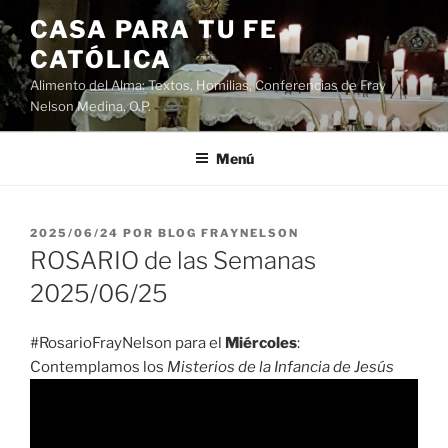
Saltar
CASA PARA TU FE
al
CATÓLICA
contenido
Alimento del Alma: Textos, Homilias, Conferencias de Fray
Nelson Medina, O.P.
Menú
PUBLICADO
2025/06/24
POR
BLOG FRAYNELSON
EL
ROSARIO de las Semanas
2025/06/25
#RosarioFrayNelson para el
Miércoles
:
Contemplamos los
Misterios de la Infancia de Jesús