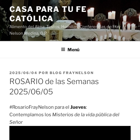
Saltar
CASA PARA TU FE
al
CATÓLICA
contenido
Alimento del Alma: Textos, Homilias, Conferencias de Fray
Nelson Medina, O.P.
Menú
PUBLICADO
2025/06/04
POR
BLOG FRAYNELSON
EL
ROSARIO de las Semanas
2025/06/05
#RosarioFrayNelson para el
Jueves
:
Contemplamos los
Misterios de la vida pública del
Señor