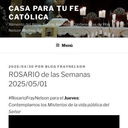
Saltar
CASA PARA TU FE
al
CATÓLICA
contenido
Alimento del Alma: Textos, Homilias, Conferencias de Fray
Nelson Medina, O.P.
Menú
PUBLICADO
2025/04/30
POR
BLOG FRAYNELSON
EL
ROSARIO de las Semanas
2025/05/01
#RosarioFrayNelson para el
Jueves
:
Contemplamos los
Misterios de la vida pública del
Señor