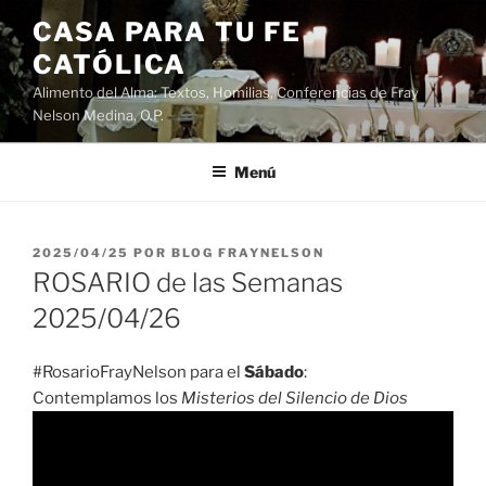
Saltar
CASA PARA TU FE
al
CATÓLICA
contenido
Alimento del Alma: Textos, Homilias, Conferencias de Fray
Nelson Medina, O.P.
Menú
PUBLICADO
2025/04/25
POR
BLOG FRAYNELSON
EL
ROSARIO de las Semanas
2025/04/26
#RosarioFrayNelson para el
Sábado
:
Contemplamos los
Misterios del Silencio de Dios