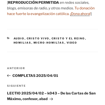
[
REPRODUCCIÓN PERMITIDA
en redes sociales,
blogs, emisoras de radio, y otros medios
.
Tu donación
hace fuerte la evangelización católica.
¡Dona ahora
!
]
CATEGORÍAS
AUDIO
,
CRISTO VIVO
,
CRISTO Y EL REINO
,
HOMILIAS
,
MICRO-HOMILÍAS
,
VIDEO
Navegación
Entrada
ANTERIOR
de
anterior:
COMPLETAS 2025/04/01
entradas
Siguiente
SIGUIENTE
entrada
LECTIO 2025/04/02 – k043 – De las Cartas de San
Máximo, confesor, abad