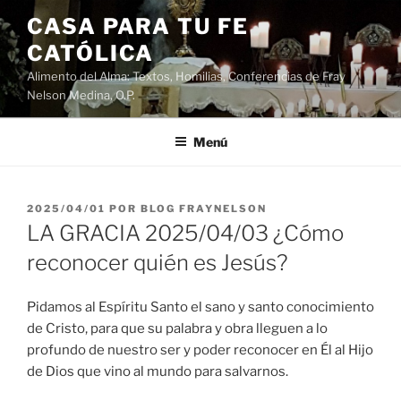
Saltar
CASA PARA TU FE
al
CATÓLICA
contenido
Alimento del Alma: Textos, Homilias, Conferencias de Fray
Nelson Medina, O.P.
Menú
PUBLICADO
2025/04/01
POR
BLOG FRAYNELSON
EL
LA GRACIA 2025/04/03 ¿Cómo
reconocer quién es Jesús?
Pidamos al Espíritu Santo el sano y santo conocimiento
de Cristo, para que su palabra y obra lleguen a lo
profundo de nuestro ser y poder reconocer en Él al Hijo
de Dios que vino al mundo para salvarnos.