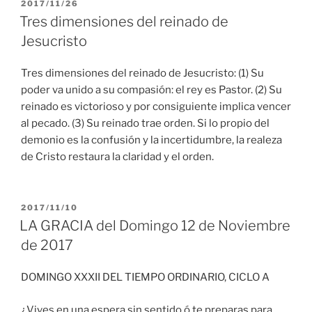
PUBLICADO
2017/11/26
EL
Tres dimensiones del reinado de
Jesucristo
Tres dimensiones del reinado de Jesucristo: (1) Su
poder va unido a su compasión: el rey es Pastor. (2) Su
reinado es victorioso y por consiguiente implica vencer
al pecado. (3) Su reinado trae orden. Si lo propio del
demonio es la confusión y la incertidumbre, la realeza
de Cristo restaura la claridad y el orden.
PUBLICADO
2017/11/10
EL
LA GRACIA del Domingo 12 de Noviembre
de 2017
DOMINGO XXXII DEL TIEMPO ORDINARIO, CICLO A
¿Vives en una espera sin sentido ó te preparas para