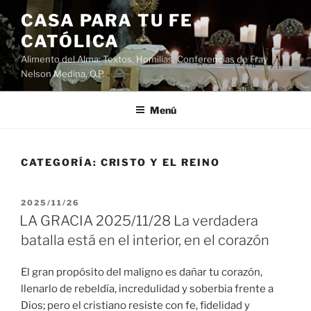
Saltar
CASA PARA TU FE
al
CATÓLICA
contenido
Alimento del Alma: Textos, Homilias, Conferencias de Fray
Nelson Medina, O.P.
Menú
CATEGORÍA:
CRISTO Y EL REINO
PUBLICADO
2025/11/26
EL
LA GRACIA 2025/11/28 La verdadera
batalla está en el interior, en el corazón
El gran propósito del maligno es dañar tu corazón,
llenarlo de rebeldía, incredulidad y soberbia frente a
Dios; pero el cristiano resiste con fe, fidelidad y