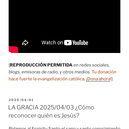
[
REPRODUCCIÓN PERMITIDA
en redes sociales,
blogs, emisoras de radio, y otros medios
.
Tu donación
hace fuerte la evangelización católica.
¡Dona ahora
!
]
PUBLICADO
2025/04/01
EL
LA GRACIA 2025/04/03 ¿Cómo
reconocer quién es Jesús?
Pidamos al Espíritu Santo el sano y santo conocimiento