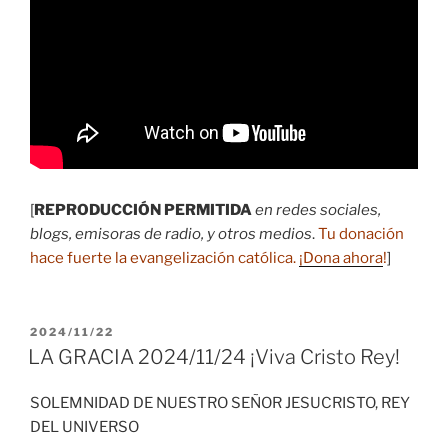
[
REPRODUCCIÓN PERMITIDA
en redes sociales,
blogs, emisoras de radio, y otros medios
.
Tu donación
hace fuerte la evangelización católica.
¡Dona ahora
!
]
PUBLICADO
2024/11/22
EL
LA GRACIA 2024/11/24 ¡Viva Cristo Rey!
SOLEMNIDAD DE NUESTRO SEÑOR JESUCRISTO, REY
DEL UNIVERSO