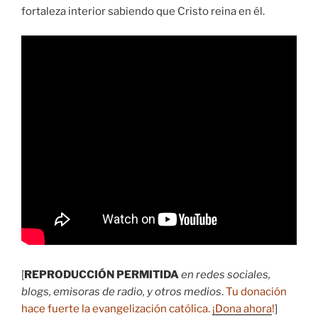
fortaleza interior sabiendo que Cristo reina en él.
[
REPRODUCCIÓN PERMITIDA
en redes sociales,
blogs, emisoras de radio, y otros medios
.
Tu donación
hace fuerte la evangelización católica.
¡Dona ahora
!
]