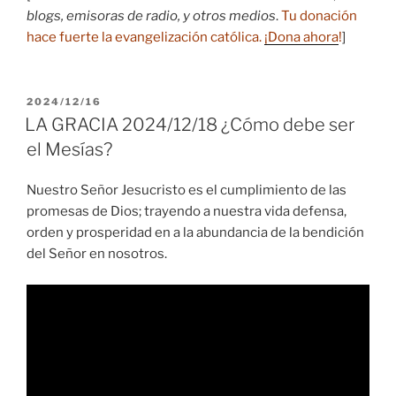
blogs, emisoras de radio, y otros medios
.
Tu donación
hace fuerte la evangelización católica.
¡Dona ahora
!
]
PUBLICADO
2024/12/16
EL
LA GRACIA 2024/12/18 ¿Cómo debe ser
el Mesías?
Nuestro Señor Jesucristo es el cumplimiento de las
promesas de Dios; trayendo a nuestra vida defensa,
orden y prosperidad en a la abundancia de la bendición
del Señor en nosotros.