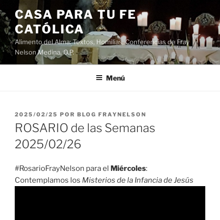
Saltar
CASA PARA TU FE
al
CATÓLICA
contenido
Alimento del Alma: Textos, Homilias, Conferencias de Fray
Nelson Medina, O.P.
Menú
PUBLICADO
2025/02/25
POR
BLOG FRAYNELSON
EL
ROSARIO de las Semanas
2025/02/26
#RosarioFrayNelson para el
Miércoles
:
Contemplamos los
Misterios de la Infancia de Jesús