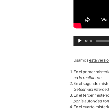
Reproductor
00:00
de
audio
Usamos
esta versió
En el primer miste
no lo recibieron
.
En el segundo mist
Getsemaní interced
En el tercer mister
por la autoridad ro
En el cuarto miste