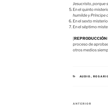
Jesucristo, porque 
En el quinto miste
humilde y Príncipe 
En el sexto mister
En el séptimo mist
[
REPRODUCCIÓN 
proceso de aprobació
otros medios siempr
CATEGORÍAS
AUDIO
,
ROSARI
Navegación
Entrada
ANTERIOR