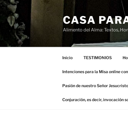
Saltar
al
CASA PARA
contenido
Alimento del Alma: Textos, Hom
Inicio
TESTIMONIOS
Ho
Intenciones para la Misa
online
con
Pasión de nuestro Señor Jesucristo
Conjuración, es decir, invocación 