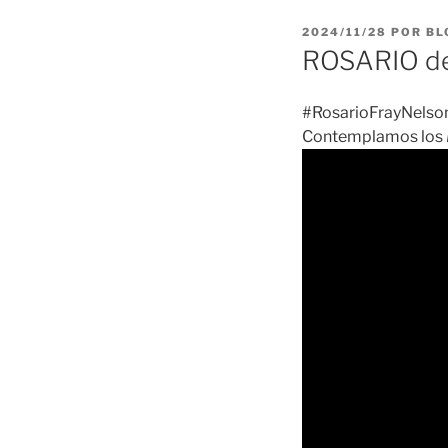
PUBLICADO
2024/11/28
POR
BL
EL
ROSARIO de
#RosarioFrayNelson
Contemplamos los