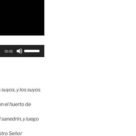
Utiliza
00:00
las
teclas
de
flecha
arriba/abajo
s suyos, y los suyos
para
aumentar
en el huerto de
o
disminuir
 sanedrín, y luego
el
volumen.
stro Señor