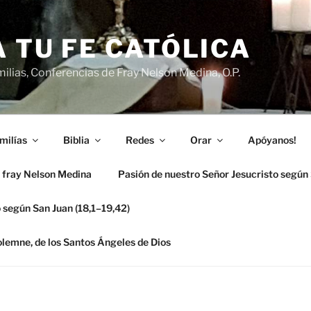
 TU FE CATÓLICA
ilias, Conferencias de Fray Nelson Medina, O.P.
milías
Biblia
Redes
Orar
Apóyanos!
 fray Nelson Medina
Pasión de nuestro Señor Jesucristo según
 según San Juan (18,1–19,42)
solemne, de los Santos Ángeles de Dios