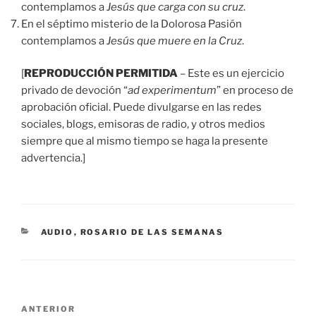
contemplamos a
Jesús que carga con su cruz
.
En el séptimo misterio de la Dolorosa Pasión
contemplamos a
Jesús que muere en la Cruz
.
[
REPRODUCCIÓN PERMITIDA
– Este es un ejercicio
privado de devoción “
ad experimentum
” en proceso de
aprobación oficial. Puede divulgarse en las redes
sociales, blogs, emisoras de radio, y otros medios
siempre que al mismo tiempo se haga la presente
advertencia.]
CATEGORÍAS
AUDIO
,
ROSARIO DE LAS SEMANAS
Navegación
Entrada
ANTERIOR