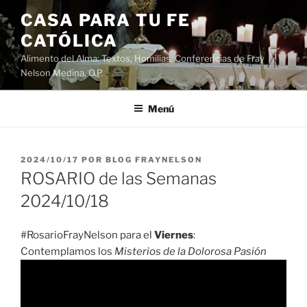
Saltar
CASA PARA TU FE
al
CATÓLICA
contenido
Alimento del Alma: Textos, Homilias, Conferencias de Fray
Nelson Medina, O.P.
Menú
PUBLICADO
2024/10/17
POR
BLOG FRAYNELSON
EL
ROSARIO de las Semanas
2024/10/18
#RosarioFrayNelson para el
Viernes
:
Contemplamos los
Misterios de la Dolorosa Pasión