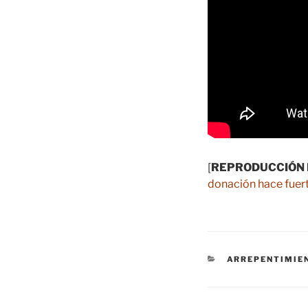
[
REPRODUCCIÓN 
donación hace fuert
CATEGORÍAS
ARREPENTIMIE