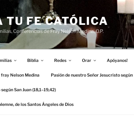
 TU FE CATÓLICA
ilias, Conferencias de Fray Nelson Medina, O.P.
milías
Biblia
Redes
Orar
Apóyanos!
 fray Nelson Medina
Pasión de nuestro Señor Jesucristo según
 según San Juan (18,1–19,42)
solemne, de los Santos Ángeles de Dios