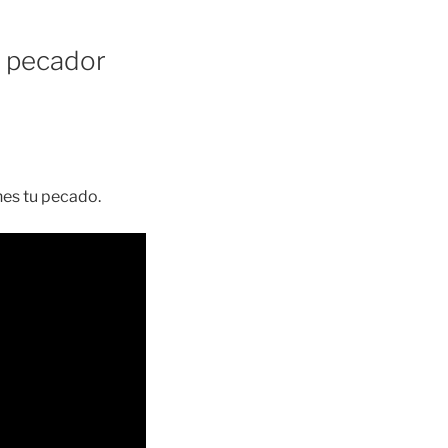
l pecador
nes tu pecado.