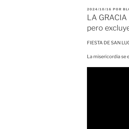
PUBLICADO
2024/10/16
POR
BL
EL
LA GRACIA 2
pero excluy
FIESTA DE SAN LU
La misericordia se 