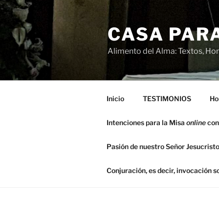
Saltar
al
CASA PARA
contenido
Alimento del Alma: Textos, Hom
Inicio
TESTIMONIOS
Ho
Intenciones para la Misa
online
con
Pasión de nuestro Señor Jesucristo
Conjuración, es decir, invocación 