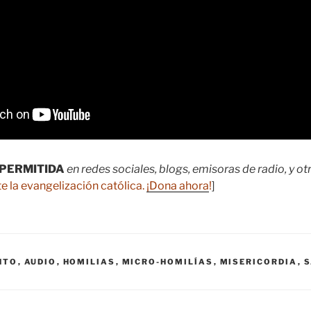
PERMITIDA
en redes sociales, blogs, emisoras de radio, y o
e la evangelización católica.
¡Dona ahora
!
]
NTO
,
AUDIO
,
HOMILIAS
,
MICRO-HOMILÍAS
,
MISERICORDIA
,
S